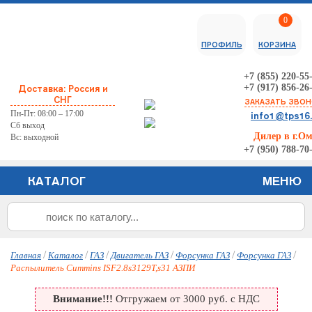
0
ПРОФИЛЬ
КОРЗИНА
+7 (855) 220-55
+7 (917) 856-26
Доставка: Россия и
СНГ
ЗАКАЗАТЬ ЗВО
Пн-Пт: 08:00 – 17:00
info1@tps16
Сб выход
Дилер в г.О
Вс: выходной
+7 (950) 788-70
КАТАЛОГ
МЕНЮ
/
/
/
/
/
/
Главная
Каталог
ГАЗ
Двигатель ГАЗ
Форсунка ГАЗ
Форсунка ГАЗ
Распылитель Cummins ISF2.8s3129T,s31 АЗПИ
Внимание!!!
Отгружаем от 3000 руб. с НДС