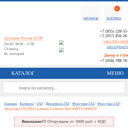
0
ПРОФИЛЬ
КОРЗИНА
+7 (855) 220-55
+7 (917) 856-26
Доставка: Россия и СНГ
ЗАКАЗАТЬ ЗВО
Пн-Пт: 08:00 – 17:00
info1@tps16
Сб выход
Вс: выходной
Дилер в г.О
+7 (950) 788-70
КАТАЛОГ
МЕНЮ
/
/
/
/
/
/
Главная
Каталог
ГАЗ
Двигатель ГАЗ
Форсунка ГАЗ
Форсунка ГАЗ
Форсунка ГАЗ ПАЗ системы Common Rail ЕВРО 4 KRAUF
Внимание!!!
Отгружаем от 3000 руб. с НДС