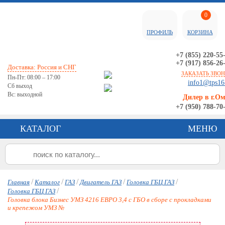
0
ПРОФИЛЬ
КОРЗИНА
+7 (855) 220-55
+7 (917) 856-26
Доставка: Россия и СНГ
ЗАКАЗАТЬ ЗВО
Пн-Пт: 08:00 – 17:00
info1@tps16
Сб выход
Вс: выходной
Дилер в г.О
+7 (950) 788-70
КАТАЛОГ
МЕНЮ
/
/
/
/
/
Главная
Каталог
ГАЗ
Двигатель ГАЗ
Головка ГБЦ ГАЗ
/
Головка ГБЦ ГАЗ
Головка блока Бизнес УМЗ 4216 ЕВРО 3,4 с ГБО в сборе с прокладками
и крепежом УМЗ №