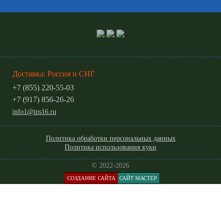
Доставка: Россия и СНГ
+7 (855) 220-55-03
+7 (917) 856-26-26
info1@tps16.ru
Политика обработки персональных данных
Политика использования куки
© 2022-2026
СОЗДАНИЕ САЙТА
САЙТ МАСТЕР
КАТАЛОГ
МЕНЮ