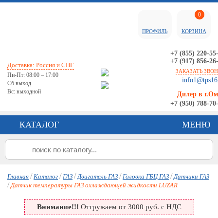
0
ПРОФИЛЬ
КОРЗИНА
+7 (855) 220-55
+7 (917) 856-26
Доставка: Россия и СНГ
ЗАКАЗАТЬ ЗВО
Пн-Пт: 08:00 – 17:00
info1@tps16
Сб выход
Вс: выходной
Дилер в г.О
+7 (950) 788-70
КАТАЛОГ
МЕНЮ
/
/
/
/
/
Главная
Каталог
ГАЗ
Двигатель ГАЗ
Головка ГБЦ ГАЗ
Датчики ГАЗ
/
Датчик температуры ГАЗ охлаждающей жидкости LUZAR
Внимание!!!
Отгружаем от 3000 руб. с НДС