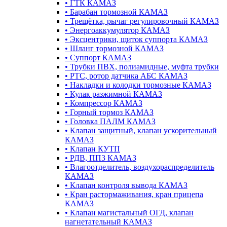
•
ГТК КАМАЗ
•
Барабан тормозной КАМАЗ
•
Трещётка, рычаг регулировочный КАМАЗ
•
Энергоаккумулятор КАМАЗ
•
Эксцентрики, щиток суппорта КАМАЗ
•
Шланг тормозной КАМАЗ
•
Суппорт КАМАЗ
•
Трубки ПВХ, полиамидные, муфта трубки
•
РТС, ротор датчика АБС КАМАЗ
•
Накладки и колодки тормозные КАМАЗ
•
Кулак разжимной КАМАЗ
•
Компрессор КАМАЗ
•
Горный тормоз КАМАЗ
•
Головка ПАЛМ КАМАЗ
•
Клапан защитный, клапан ускорительный
КАМАЗ
•
Клапан КУТП
•
РДВ, ПП3 КАМАЗ
•
Влагоотделитель, воздухораспределитель
КАМАЗ
•
Клапан контроля вывода КАМАЗ
•
Кран растормаживания, кран прицепа
КАМАЗ
•
Клапан магистальный ОГД, клапан
нагнетательный КАМАЗ