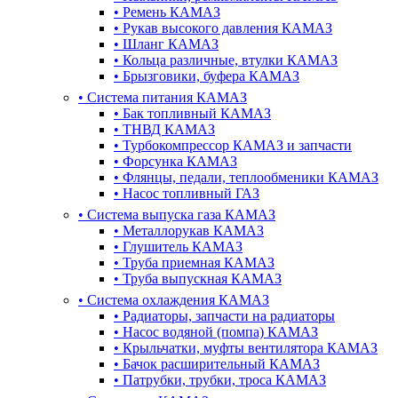
•
Ремень КАМАЗ
•
Рукав высокого давления КАМАЗ
•
Шланг КАМАЗ
•
Кольца различные, втулки КАМАЗ
•
Брызговики, буфера КАМАЗ
•
Система питания КАМАЗ
•
Бак топливный КАМАЗ
•
ТНВД КАМАЗ
•
Турбокомпрессор КАМАЗ и запчасти
•
Форсунка КАМАЗ
•
Флянцы, педали, теплообменики КАМАЗ
•
Насос топливный ГАЗ
•
Система выпуска газа КАМАЗ
•
Металлорукав КАМАЗ
•
Глушитель КАМАЗ
•
Труба приемная КАМАЗ
•
Труба выпускная КАМАЗ
•
Система охлаждения КАМАЗ
•
Радиаторы, запчасти на радиаторы
•
Насос водяной (помпа) КАМАЗ
•
Крыльчатки, муфты вентилятора КАМАЗ
•
Бачок расширительный КАМАЗ
•
Патрубки, трубки, троса КАМАЗ