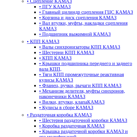
•
Сцепление КАМАЗ
•
ПГУ КАМАЗ
•
Главный цилиндр сцепления ГЦС КАМАЗ
•
Корзина и диск сцепления КАМАЗ
•
Вал втулки, муфты, накладки сцепления
КАМАЗ
•
Подшипник выжимной КАМАЗ
•
КПП КАМАЗ
•
Валы синхронизаторы КПП КАМАЗ
•
Шестерни КПП КАМАЗ
•
КПП КАМАЗ
•
Крышки подшипника переднего и заднего
вала КПП,
•
Тяги КПП промежуточные реактивная
кулисы КАМАЗ
•
Фланец, ручки, рычаги КПП КАМАЗ
•
Механизм делителя, муфты синхронов,
наконечники КАМАЗ
•
Вилки, втулки, клапаКАМАЗ
•
Кулисы в сборе КАМАЗ
•
Раздаточная коробка КАМАЗ
•
Шестерня раздаточной коробки КАМАЗ
•
Коробка раздаточная КАМАЗ
•
Крышка раздаточной коробки КАМАЗ и
его модификаций