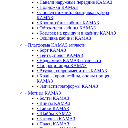
•
Панели наружные передние КАМАЗ
•
Подножки КАМАЗ
•
Сполер нижний, облицовка буфера
КАМАЗ
•
Кронштейны кабины КАМАЗ
•
Обтекатели кабины КАМАЗ
•
Козырек на крышу и в кабину КАМАЗ
•
Обшивка кабины КАМАЗ
•
Платформа КАМАЗ запчасти
•
Борт КАМАЗ
•
Тенты, полог КАМАЗ
•
Надрамник КАМАЗ и запчасти
•
Гидроцилинды КАМАЗ
•
Втулки, гидрозаменитель КАМАЗ
•
Краны, кронштейны, опоры прицепа
КАМАЗ
•
Запчасти платформы КАМАЗ
•
Метизы КАМАЗ
•
Болты КАМАЗ
•
Винты КАМАЗ
•
Гайки КАМАЗ
•
Шайбы КАМАЗ
•
Заглушка КАМАЗ
•
Палец КАМАЗ