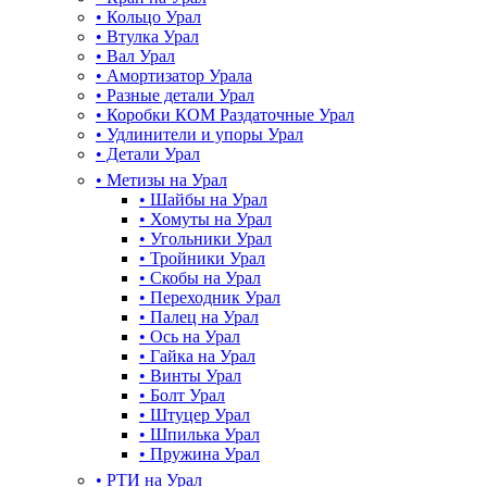
•
Кольцо Урал
•
Втулка Урал
•
Вал Урал
•
Амортизатор Урала
•
Разные детали Урал
•
Коробки КОМ Раздаточные Урал
•
Удлинители и упоры Урал
•
Детали Урал
•
Метизы на Урал
•
Шайбы на Урал
•
Хомуты на Урал
•
Угольники Урал
•
Тройники Урал
•
Скобы на Урал
•
Переходник Урал
•
Палец на Урал
•
Ось на Урал
•
Гайка на Урал
•
Винты Урал
•
Болт Урал
•
Штуцер Урал
•
Шпилька Урал
•
Пружина Урал
•
РТИ на Урал