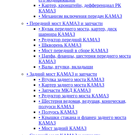
•
Картер, кронштейн, дефференциал РК
КАМАЗ
•
Механизм включения передач КАМАЗ
•
Передний мост КАМАЗ и запчасти
•
Кулак переднего моста, картер, диск
шарнира КАМАЗ
•
Редуктор передний КАМАЗ
•
Шкворень КАМАЗ
•
Мост передний в сборе КАМАЗ
•
Цапфа, фланцы, шестерня переднего моста
КАМАЗ
•
Валы, втулки, вкладыши
•
Задний мост КАМАЗ и запчасти
•
Втулка заднего моста КАМАЗ
•
Картер заднего моста КАМАЗ
•
Запчасти МКД КАМАЗ
•
Редуктор заднего моста КАМАЗ
•
Шестерня ведомая, ведущая, коническая,
полуоси КАМАЗ
•
Полуось КАМАЗ
•
Крышки стакана и фланец заднего моста
КАМАЗ
•
Мост задний КАМАЗ