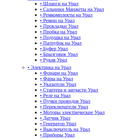
•
Шланги на Урал
•
Сальники Манжеты на Урал
•
Ремкомплекты на Урал
•
Ремни на Урал
•
Прокладки Урал
•
Пробка на Урал
•
Подушка на Урал
•
Патрубок на Урал
•
Буфер Урал
•
Брызговик Урал
•
Рукав Урал
•
Электрика на Урал
•
Фонари на Урал
•
Фары на Урал
•
Указатели Урал
•
Стартера и запчасти Урал
•
Реле на Урал
•
Пучки проводов Урал
•
Переключатели Урал
•
Моторы электрические Урал
•
Датчик Урал
•
Генератор Урал
•
Выключатель на Урал
•
Приборы Урал