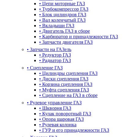
•
Цепи моторные ГАЗ
•
Турбокомпрессор ГАЗ
•
Блок цилиндров ГАЗ
•
Вал коленчатый ГАЗ
•
Вкладыши ГАЗ
•
Двигатель ГАЗ в сборе
•
Карбюратор и принадлежности ГАЗ
•
Запчасти двигателя ГАЗ
•
Запчасти на ГАЗель
•
Редуктор ГАЗ
•
Радиатор ГАЗ
•
Сцепление ГАЗ
•
Цилиндры сцепления ГАЗ
•
Диски сцепления ГАЗ
•
Корзина сцепления ГАЗ
•
Муфта сцепления ГАЗ
•
Сцепление на ГАЗ в сборе
•
Рулевое управление ГАЗ
•
Шкворня ГАЗ
•
Кулак поворотный ГАЗ
•
Опора шаровая ГАЗ
•
Рулевая колонка
•
ГУР и его принадлежности ГАЗ