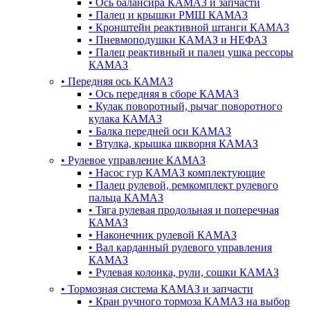
•
Ось балансира КАМАЗ и запчасти
•
Палец и крышки РМШ КАМАЗ
•
Кронштейн реактивной штанги КАМАЗ
•
Пневмоподушки КАМАЗ и НЕФАЗ
•
Палец реактивный и палец ушка рессоры
КАМАЗ
•
Передняя ось КАМАЗ
•
Ось передняя в сборе КАМАЗ
•
Кулак поворотный, рычаг поворотного
кулака КАМАЗ
•
Балка передней оси КАМАЗ
•
Втулка, крышка шкворня КАМАЗ
•
Рулевое управление КАМАЗ
•
Насос гур КАМАЗ комплектующие
•
Палец рулевой, ремкомплект рулевого
пальца КАМАЗ
•
Тяга рулевая продольная и поперечная
КАМАЗ
•
Наконечник рулевой КАМАЗ
•
Вал карданный рулевого управления
КАМАЗ
•
Рулевая колонка, рули, сошки КАМАЗ
•
Тормозная система КАМАЗ и запчасти
•
Кран ручного тормоза КАМАЗ на выбор