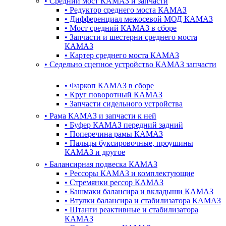
•
Cредний мост КАМАЗ и запчасти
•
Редуктор среднего моста КАМАЗ
•
Дифференциал межосевой МОД КАМАЗ
•
Мост средний КАМАЗ в сборе
•
Запчасти и шестерни среднего моста
КАМАЗ
•
Картер среднего моста КАМАЗ
•
Седельно сцепное устройство КАМАЗ запчасти
•
Фаркоп КАМАЗ в сборе
•
Круг поворотный КАМАЗ
•
Запчасти сидельного устройства
•
Рама КАМАЗ и запчасти к ней
•
Буфер КАМАЗ передний задний
•
Поперечина рамы КАМАЗ
•
Пальцы буксировочные, проушины
КАМАЗ и другое
•
Балансирная подвеска КАМАЗ
•
Рессоры КАМАЗ и комплектующие
•
Стремянки рессор КАМАЗ
•
Башмаки балансира и вкладыши КАМАЗ
•
Втулки балансира и стабилизатора КАМАЗ
•
Штанги реактивные и стабилизатора
КАМАЗ