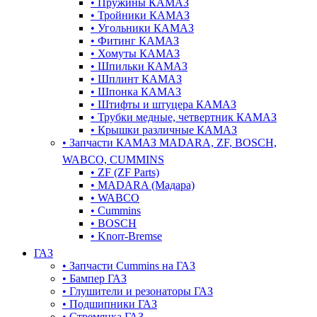
•
Пружины КАМАЗ
•
Тройники КАМАЗ
•
Угольники КАМАЗ
•
Фитинг КАМАЗ
•
Хомуты КАМАЗ
•
Шпильки КАМАЗ
•
Шплинт КАМАЗ
•
Шпонка КАМАЗ
•
Штифты и штуцера КАМАЗ
•
Трубки медные, четвертник КАМАЗ
•
Крышки различные КАМАЗ
•
Запчасти КАМАЗ MADARA, ZF, BOSCH,
WABCO, CUMMINS
•
ZF (ZF Parts)
•
MADARA (Мадара)
•
WABCO
•
Cummins
•
BOSCH
•
Knorr-Bremse
ГАЗ
•
Запчасти Cummins на ГАЗ
•
Бампер ГАЗ
•
Глушители и резонаторы ГАЗ
•
Подшипники ГАЗ
•
Стремянка ГАЗ