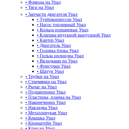
•
Флянцы на Урал
•
Тяги на Урал
•
Запчасти двигателя Урал
•
Турбокопрессор Урал
•
Насос топливный Урал
•
Кольца поршневые Урал
•
Клапана впускной выпускной Урал
•
Картер Урал
•
Двигатель Урал
•
Головка блока Урал
•
Гильза цилиндра Урал
•
Вкладыши на Урал
•
Форсунки Урал
•
Шатун Урал
•
Трубки на Урал
•
Стремянки на Урал
•
Рычаг на Урал
•
Подшипники Урал
•
Пластины, планка на Урал
•
Наконечники Урал
•
Накладка Урал
•
Металлорукав Урал
•
Крышка Урал
•
Кронштейн Урал
•
Кран на Урал