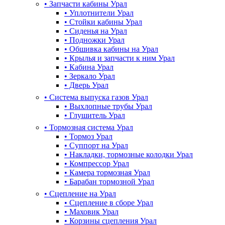
•
Запчасти кабины Урал
•
Уплотнители Урал
•
Стойки кабины Урал
•
Сиденья на Урал
•
Подножки Урал
•
Обшивка кабины на Урал
•
Крылья и запчасти к ним Урал
•
Кабина Урал
•
Зеркало Урал
•
Дверь Урал
•
Система выпуска газов Урал
•
Выхлопные трубы Урал
•
Глушитель Урал
•
Тормозная система Урал
•
Тормоз Урал
•
Суппорт на Урал
•
Накладки, тормозные колодки Урал
•
Компрессор Урал
•
Камера тормозная Урал
•
Барабан тормозной Урал
•
Сцепление на Урал
•
Сцепление в сборе Урал
•
Маховик Урал
•
Корзины сцепления Урал