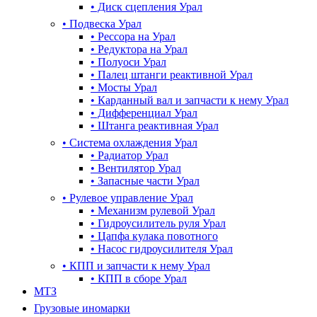
•
Диск сцепления Урал
•
Подвеска Урал
•
Рессора на Урал
•
Редуктора на Урал
•
Полуоси Урал
•
Палец штанги реактивной Урал
•
Мосты Урал
•
Карданный вал и запчасти к нему Урал
•
Дифференциал Урал
•
Штанга реактивная Урал
•
Система охлаждения Урал
•
Радиатор Урал
•
Вентилятор Урал
•
Запасные части Урал
•
Рулевое управление Урал
•
Механизм рулевой Урал
•
Гидроусилитель руля Урал
•
Цапфа кулака повотного
•
Насос гидроусилителя Урал
•
КПП и запчасти к нему Урал
•
КПП в сборе Урал
МТЗ
Грузовые иномарки