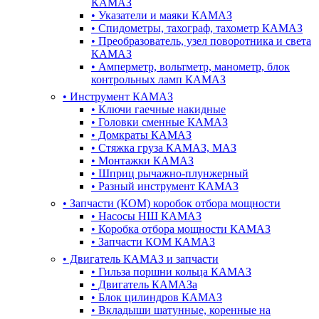
КАМАЗ
•
Указатели и маяки КАМАЗ
•
Спидометры, тахограф, тахометр КАМАЗ
•
Преобразователь, узел поворотника и света
КАМАЗ
•
Амперметр, вольтметр, манометр, блок
контрольных ламп КАМАЗ
•
Инструмент КАМАЗ
•
Ключи гаечные накидные
•
Головки сменные КАМАЗ
•
Домкраты КАМАЗ
•
Стяжка груза КАМАЗ, МАЗ
•
Монтажки КАМАЗ
•
Шприц рычажно-плунжерный
•
Разный инструмент КАМАЗ
•
Запчасти (КОМ) коробок отбора мощности
•
Насосы НШ КАМАЗ
•
Коробка отбора мощности КАМАЗ
•
Запчасти КОМ КАМАЗ
•
Двигатель КАМАЗ и запчасти
•
Гильза поршни кольца КАМАЗ
•
Двигатель КАМАЗа
•
Блок цилиндров КАМАЗ
•
Вкладыши шатунные, коренные на