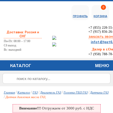
0
ПРОФИЛЬ
КОРЗИНА
+7 (855) 220-55
+7 (917) 856-26
Доставка: Россия и
СНГ
ЗАКАЗАТЬ ЗВО
Пн-Пт: 08:00 – 17:00
info1@tps16
Сб выход
Дилер в г.О
Вс: выходной
+7 (950) 788-70
КАТАЛОГ
МЕНЮ
/
/
/
/
/
Главная
Каталог
ГАЗ
Двигатель ГАЗ
Головка ГБЦ ГАЗ
Датчики ГАЗ
/
Датчик давления масла ГАЗ,
Внимание!!!
Отгружаем от 3000 руб. с НДС