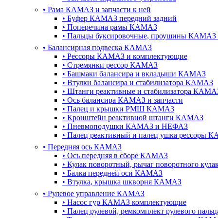
•
Рама КАМАЗ и запчасти к ней
•
Буфер КАМАЗ передний задний
•
Поперечина рамы КАМАЗ
•
Пальцы буксировочные, проушины КАМАЗ 
•
Балансирная подвеска КАМАЗ
•
Рессоры КАМАЗ и комплектующие
•
Стремянки рессор КАМАЗ
•
Башмаки балансира и вкладыши КАМАЗ
•
Втулки балансира и стабилизатора КАМАЗ
•
Штанги реактивные и стабилизатора КАМА
•
Ось балансира КАМАЗ и запчасти
•
Палец и крышки РМШ КАМАЗ
•
Кронштейн реактивной штанги КАМАЗ
•
Пневмоподушки КАМАЗ и НЕФАЗ
•
Палец реактивный и палец ушка рессоры 
•
Передняя ось КАМАЗ
•
Ось передняя в сборе КАМАЗ
•
Кулак поворотный, рычаг поворотного кул
•
Балка передней оси КАМАЗ
•
Втулка, крышка шкворня КАМАЗ
•
Рулевое управление КАМАЗ
•
Насос гур КАМАЗ комплектующие
•
Палец рулевой, ремкомплект рулевого пал