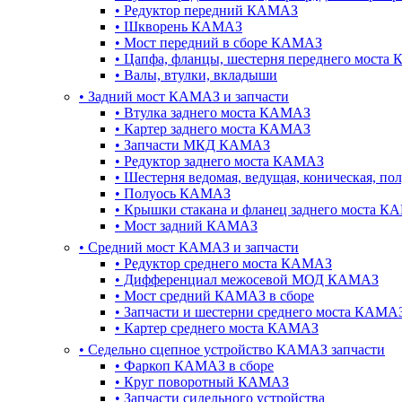
•
Редуктор передний КАМАЗ
•
Шкворень КАМАЗ
•
Мост передний в сборе КАМАЗ
•
Цапфа, фланцы, шестерня переднего моста
•
Валы, втулки, вкладыши
•
Задний мост КАМАЗ и запчасти
•
Втулка заднего моста КАМАЗ
•
Картер заднего моста КАМАЗ
•
Запчасти МКД КАМАЗ
•
Редуктор заднего моста КАМАЗ
•
Шестерня ведомая, ведущая, коническая, п
•
Полуось КАМАЗ
•
Крышки стакана и фланец заднего моста К
•
Мост задний КАМАЗ
•
Cредний мост КАМАЗ и запчасти
•
Редуктор среднего моста КАМАЗ
•
Дифференциал межосевой МОД КАМАЗ
•
Мост средний КАМАЗ в сборе
•
Запчасти и шестерни среднего моста КАМА
•
Картер среднего моста КАМАЗ
•
Седельно сцепное устройство КАМАЗ запчасти
•
Фаркоп КАМАЗ в сборе
•
Круг поворотный КАМАЗ
•
Запчасти сидельного устройства