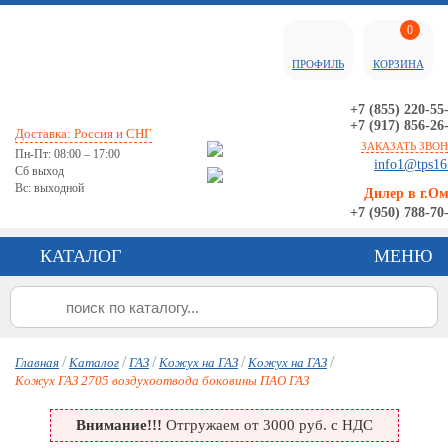
0
ПРОФИЛЬ
КОРЗИНА
+7 (855) 220-55
+7 (917) 856-26
Доставка: Россия и СНГ
ЗАКАЗАТЬ ЗВО
Пн-Пт: 08:00 – 17:00
info1@tps16
Сб выход
Вс: выходной
Дилер в г.О
+7 (950) 788-70
КАТАЛОГ
МЕНЮ
/
/
/
/
/
Главная
Каталог
ГАЗ
Кожух на ГАЗ
Кожух на ГАЗ
Кожух ГАЗ 2705 воздухоотвода боковины ПАО ГАЗ
Внимание!!!
Отгружаем от 3000 руб. с НДС