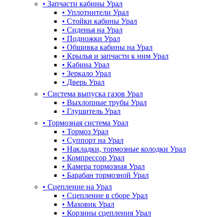
•
Запчасти кабины Урал
•
Уплотнители Урал
•
Стойки кабины Урал
•
Сиденья на Урал
•
Подножки Урал
•
Обшивка кабины на Урал
•
Крылья и запчасти к ним Урал
•
Кабина Урал
•
Зеркало Урал
•
Дверь Урал
•
Система выпуска газов Урал
•
Выхлопные трубы Урал
•
Глушитель Урал
•
Тормозная система Урал
•
Тормоз Урал
•
Суппорт на Урал
•
Накладки, тормозные колодки Урал
•
Компрессор Урал
•
Камера тормозная Урал
•
Барабан тормозной Урал
•
Сцепление на Урал
•
Сцепление в сборе Урал
•
Маховик Урал
•
Корзины сцепления Урал