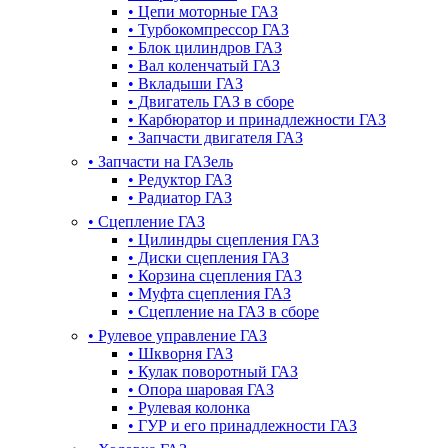
•
Цепи моторные ГАЗ
•
Турбокомпрессор ГАЗ
•
Блок цилиндров ГАЗ
•
Вал коленчатый ГАЗ
•
Вкладыши ГАЗ
•
Двигатель ГАЗ в сборе
•
Карбюратор и принадлежности ГАЗ
•
Запчасти двигателя ГАЗ
•
Запчасти на ГАЗель
•
Редуктор ГАЗ
•
Радиатор ГАЗ
•
Сцепление ГАЗ
•
Цилиндры сцепления ГАЗ
•
Диски сцепления ГАЗ
•
Корзина сцепления ГАЗ
•
Муфта сцепления ГАЗ
•
Сцепление на ГАЗ в сборе
•
Рулевое управление ГАЗ
•
Шкворня ГАЗ
•
Кулак поворотный ГАЗ
•
Опора шаровая ГАЗ
•
Рулевая колонка
•
ГУР и его принадлежности ГАЗ