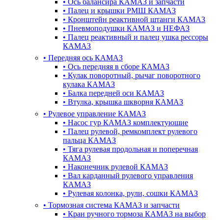
•
Ось балансира КАМАЗ и запчасти
•
Палец и крышки РМШ КАМАЗ
•
Кронштейн реактивной штанги КАМАЗ
•
Пневмоподушки КАМАЗ и НЕФАЗ
•
Палец реактивный и палец ушка рессоры
КАМАЗ
•
Передняя ось КАМАЗ
•
Ось передняя в сборе КАМАЗ
•
Кулак поворотный, рычаг поворотного
кулака КАМАЗ
•
Балка передней оси КАМАЗ
•
Втулка, крышка шкворня КАМАЗ
•
Рулевое управление КАМАЗ
•
Насос гур КАМАЗ комплектующие
•
Палец рулевой, ремкомплект рулевого
пальца КАМАЗ
•
Тяга рулевая продольная и поперечная
КАМАЗ
•
Наконечник рулевой КАМАЗ
•
Вал карданный рулевого управления
КАМАЗ
•
Рулевая колонка, рули, сошки КАМАЗ
•
Тормозная система КАМАЗ и запчасти
•
Кран ручного тормоза КАМАЗ на выбор