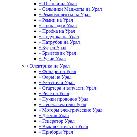
•
Шланги на Урал
•
Сальники Манжеты на Урал
•
Ремкомплекты на Урал
•
Ремни на Урал
•
Прокладки Урал
•
Пробка на Урал
•
Подушка на Урал
•
Патрубок на Урал
•
Буфер Урал
•
Брызговик Урал
•
Рукав Урал
•
Электрика на Урал
•
Фонари на Урал
•
Фары на Урал
•
Указатели Урал
•
Стартера и запчасти Урал
•
Реле на Урал
•
Пучки проводов Урал
•
Переключатели Урал
•
Моторы электрические Урал
•
Датчик Урал
•
Генератор Урал
•
Выключатель на Урал
•
Приборы Урал