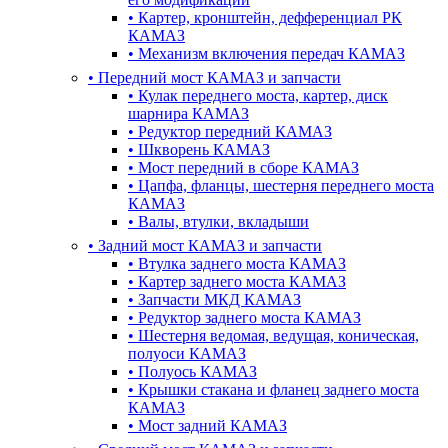
•
Картер, кронштейн, дефференциал РК
КАМАЗ
•
Механизм включения передач КАМАЗ
•
Передний мост КАМАЗ и запчасти
•
Кулак переднего моста, картер, диск
шарнира КАМАЗ
•
Редуктор передний КАМАЗ
•
Шкворень КАМАЗ
•
Мост передний в сборе КАМАЗ
•
Цапфа, фланцы, шестерня переднего моста
КАМАЗ
•
Валы, втулки, вкладыши
•
Задний мост КАМАЗ и запчасти
•
Втулка заднего моста КАМАЗ
•
Картер заднего моста КАМАЗ
•
Запчасти МКД КАМАЗ
•
Редуктор заднего моста КАМАЗ
•
Шестерня ведомая, ведущая, коническая,
полуоси КАМАЗ
•
Полуось КАМАЗ
•
Крышки стакана и фланец заднего моста
КАМАЗ
•
Мост задний КАМАЗ