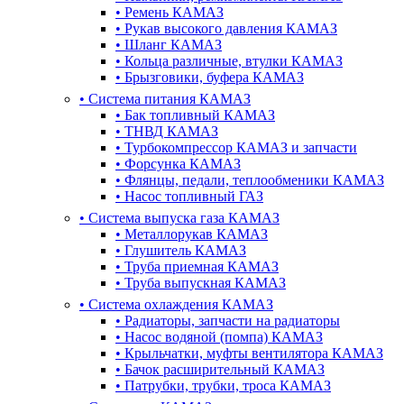
•
Ремень КАМАЗ
•
Рукав высокого давления КАМАЗ
•
Шланг КАМАЗ
•
Кольца различные, втулки КАМАЗ
•
Брызговики, буфера КАМАЗ
•
Система питания КАМАЗ
•
Бак топливный КАМАЗ
•
ТНВД КАМАЗ
•
Турбокомпрессор КАМАЗ и запчасти
•
Форсунка КАМАЗ
•
Флянцы, педали, теплообменики КАМАЗ
•
Насос топливный ГАЗ
•
Система выпуска газа КАМАЗ
•
Металлорукав КАМАЗ
•
Глушитель КАМАЗ
•
Труба приемная КАМАЗ
•
Труба выпускная КАМАЗ
•
Система охлаждения КАМАЗ
•
Радиаторы, запчасти на радиаторы
•
Насос водяной (помпа) КАМАЗ
•
Крыльчатки, муфты вентилятора КАМАЗ
•
Бачок расширительный КАМАЗ
•
Патрубки, трубки, троса КАМАЗ