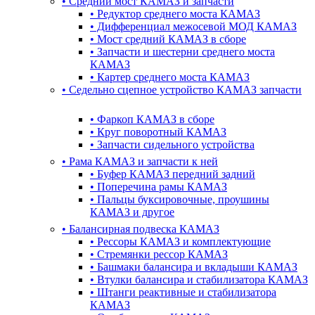
•
Cредний мост КАМАЗ и запчасти
•
Редуктор среднего моста КАМАЗ
•
Дифференциал межосевой МОД КАМАЗ
•
Мост средний КАМАЗ в сборе
•
Запчасти и шестерни среднего моста
КАМАЗ
•
Картер среднего моста КАМАЗ
•
Седельно сцепное устройство КАМАЗ запчасти
•
Фаркоп КАМАЗ в сборе
•
Круг поворотный КАМАЗ
•
Запчасти сидельного устройства
•
Рама КАМАЗ и запчасти к ней
•
Буфер КАМАЗ передний задний
•
Поперечина рамы КАМАЗ
•
Пальцы буксировочные, проушины
КАМАЗ и другое
•
Балансирная подвеска КАМАЗ
•
Рессоры КАМАЗ и комплектующие
•
Стремянки рессор КАМАЗ
•
Башмаки балансира и вкладыши КАМАЗ
•
Втулки балансира и стабилизатора КАМАЗ
•
Штанги реактивные и стабилизатора
КАМАЗ