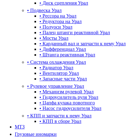
•
Диск сцепления Урал
•
Подвеска Урал
•
Рессора на Урал
•
Редуктора на Урал
•
Полуоси Урал
•
Палец штанги реактивной Урал
•
Мосты Урал
•
Карданный вал и запчасти к нему Урал
•
Дифференциал Урал
•
Штанга реактивная Урал
•
Система охлаждения Урал
•
Радиатор Урал
•
Вентилятор Урал
•
Запасные части Урал
•
Рулевое управление Урал
•
Механизм рулевой Урал
•
Гидроусилитель руля Урал
•
Цапфа кулака повотного
•
Насос гидроусилителя Урал
•
КПП и запчасти к нему Урал
•
КПП в сборе Урал
МТЗ
Грузовые иномарки