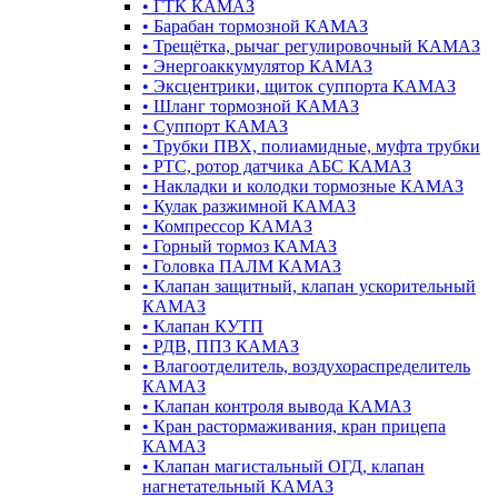
•
ГТК КАМАЗ
•
Барабан тормозной КАМАЗ
•
Трещётка, рычаг регулировочный КАМАЗ
•
Энергоаккумулятор КАМАЗ
•
Эксцентрики, щиток суппорта КАМАЗ
•
Шланг тормозной КАМАЗ
•
Суппорт КАМАЗ
•
Трубки ПВХ, полиамидные, муфта трубки
•
РТС, ротор датчика АБС КАМАЗ
•
Накладки и колодки тормозные КАМАЗ
•
Кулак разжимной КАМАЗ
•
Компрессор КАМАЗ
•
Горный тормоз КАМАЗ
•
Головка ПАЛМ КАМАЗ
•
Клапан защитный, клапан ускорительный
КАМАЗ
•
Клапан КУТП
•
РДВ, ПП3 КАМАЗ
•
Влагоотделитель, воздухораспределитель
КАМАЗ
•
Клапан контроля вывода КАМАЗ
•
Кран растормаживания, кран прицепа
КАМАЗ
•
Клапан магистальный ОГД, клапан
нагнетательный КАМАЗ