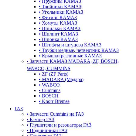
•
Пружины КАМАЗ
•
Тройники КАМАЗ
•
Угольники КАМАЗ
•
Фитинг КАМАЗ
•
Хомуты КАМАЗ
•
Шпильки КАМАЗ
•
Шплинт КАМАЗ
•
Шпонка КАМАЗ
•
Штифты и штуцера КАМАЗ
•
Трубки медные, четвертник КАМАЗ
•
Крышки различные КАМАЗ
•
Запчасти КАМАЗ MADARA, ZF, BOSCH,
WABCO, CUMMINS
•
ZF (ZF Parts)
•
MADARA (Мадара)
•
WABCO
•
Cummins
•
BOSCH
•
Knorr-Bremse
ГАЗ
•
Запчасти Cummins на ГАЗ
•
Бампер ГАЗ
•
Глушители и резонаторы ГАЗ
•
Подшипники ГАЗ
•
Стремянка ГАЗ