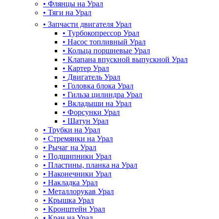
•
Флянцы на Урал
•
Тяги на Урал
•
Запчасти двигателя Урал
•
Турбокопрессор Урал
•
Насос топливный Урал
•
Кольца поршневые Урал
•
Клапана впускной выпускной Урал
•
Картер Урал
•
Двигатель Урал
•
Головка блока Урал
•
Гильза цилиндра Урал
•
Вкладыши на Урал
•
Форсунки Урал
•
Шатун Урал
•
Трубки на Урал
•
Стремянки на Урал
•
Рычаг на Урал
•
Подшипники Урал
•
Пластины, планка на Урал
•
Наконечники Урал
•
Накладка Урал
•
Металлорукав Урал
•
Крышка Урал
•
Кронштейн Урал
•
Кран на Урал