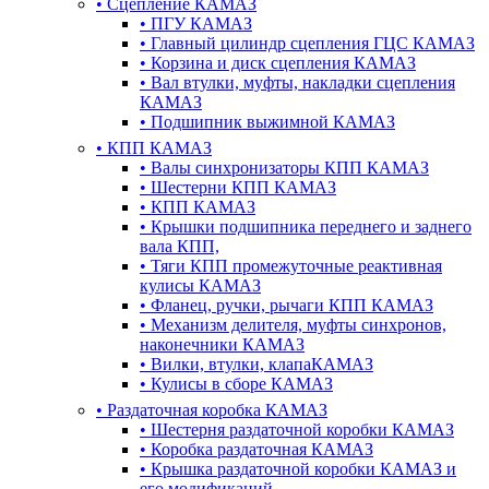
•
Сцепление КАМАЗ
•
ПГУ КАМАЗ
•
Главный цилиндр сцепления ГЦС КАМАЗ
•
Корзина и диск сцепления КАМАЗ
•
Вал втулки, муфты, накладки сцепления
КАМАЗ
•
Подшипник выжимной КАМАЗ
•
КПП КАМАЗ
•
Валы синхронизаторы КПП КАМАЗ
•
Шестерни КПП КАМАЗ
•
КПП КАМАЗ
•
Крышки подшипника переднего и заднего
вала КПП,
•
Тяги КПП промежуточные реактивная
кулисы КАМАЗ
•
Фланец, ручки, рычаги КПП КАМАЗ
•
Механизм делителя, муфты синхронов,
наконечники КАМАЗ
•
Вилки, втулки, клапаКАМАЗ
•
Кулисы в сборе КАМАЗ
•
Раздаточная коробка КАМАЗ
•
Шестерня раздаточной коробки КАМАЗ
•
Коробка раздаточная КАМАЗ
•
Крышка раздаточной коробки КАМАЗ и
его модификаций