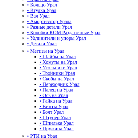
•
Кольцо Урал
•
Втулка Урал
•
Вал Урал
•
Амортизатор Урала
•
Разные детали Урал
•
Коробки КОМ Раздаточные Урал
•
Удлинители и упоры Урал
•
Детали Урал
•
Метизы на Урал
•
Шайбы на Урал
•
Хомуты на Урал
•
Угольники Урал
•
Тройники Урал
•
Скобы на Урал
•
Переходник Урал
•
Палец на Урал
•
Ось на Урал
•
Гайка на Урал
•
Винты Урал
•
Болт Урал
•
Штуцер Урал
•
Шпилька Урал
•
Пружина Урал
•
РТИ на Урал