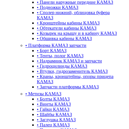
•
Панели наружные передние КАМАЗ
•
Подножки КАМАЗ
•
Сполер нижний, облицовка буфера
КАМАЗ
•
Кронштейны кабины КАМАЗ
•
Обтекатели кабины КАМАЗ
•
Козырек на крышу и в кабину КАМАЗ
•
Обшивка кабины КАМАЗ
•
Платформа КАМАЗ запчасти
•
Борт КАМАЗ
•
Тенты, полог КАМАЗ
•
Надрамник КАМАЗ и запчасти
•
Гидроцилинды КАМАЗ
•
Втулки, гидрозаменитель КАМАЗ
•
Краны, кронштейны, опоры прицепа
КАМАЗ
•
Запчасти платформы КАМАЗ
•
Метизы КАМАЗ
•
Болты КАМАЗ
•
Винты КАМАЗ
•
Гайки КАМАЗ
•
Шайбы КАМАЗ
•
Заглушка КАМАЗ
•
Палец КАМАЗ