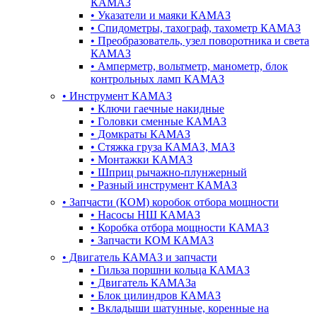
КАМАЗ
•
Указатели и маяки КАМАЗ
•
Спидометры, тахограф, тахометр КАМАЗ
•
Преобразователь, узел поворотника и света
КАМАЗ
•
Амперметр, вольтметр, манометр, блок
контрольных ламп КАМАЗ
•
Инструмент КАМАЗ
•
Ключи гаечные накидные
•
Головки сменные КАМАЗ
•
Домкраты КАМАЗ
•
Стяжка груза КАМАЗ, МАЗ
•
Монтажки КАМАЗ
•
Шприц рычажно-плунжерный
•
Разный инструмент КАМАЗ
•
Запчасти (КОМ) коробок отбора мощности
•
Насосы НШ КАМАЗ
•
Коробка отбора мощности КАМАЗ
•
Запчасти КОМ КАМАЗ
•
Двигатель КАМАЗ и запчасти
•
Гильза поршни кольца КАМАЗ
•
Двигатель КАМАЗа
•
Блок цилиндров КАМАЗ
•
Вкладыши шатунные, коренные на