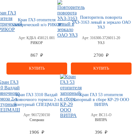
Повторитель поворота
Кран ГАЗ отопителя
УАЗ-3163 левый в зеркало ОАО
электрический н/о РИКОР
УАЗ
Арт:
КДБА 458121.001
Арт:
316300-3726011-20
РИКОР
УАЗ
867 ₽
2700 ₽
КУПИТЬ
КУПИТЬ
Кран ГАЗ 3310 Валдай
Кран ГАЗ 53 отопителя
стояночного тормоза 2-х
запорный в сборе КР-29 ООО
контурный СПЕЦМАШ
ВИПРА
Арт:
9617230150
Арт:
ВС11-О
Спецмаш
ВИПРА
1906 ₽
396 ₽