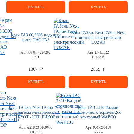
КУПИТЬ
КУПИТЬ
Кран ГАЗель Next ГАЗон Next
Кран ГАЗ 66,3308 подкачки
отопителя электрический
колес ПАО ГАЗ
LUZAR
Арт:
66-01-4224202
Арт:
LVE0322
ГАЗ
LUZAR
1307 ₽
2059 ₽
КУПИТЬ
КУПИТЬ
Кран ГАЗель Next ГАЗон Next
Кран ГАЗ 3310 Валдай
отопителя электрический
стояночного тормоза 2-х
(КУОТ -3ЭП) РИКОР
конторный WABCO
Арт:
A21R23.8109030
Арт:
9617230150
РИКОР
Wabco