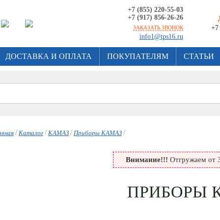
+7 (855) 220-55-03
+7 (917) 856-26-26
+7
ЗАКАЗАТЬ ЗВОНОК
info1@tps16.ru
ДОСТАВКА И ОПЛАТА
ПОКУПАТЕЛЯМ
СТАТЬИ
/
/
/
/
авная
Каталог
КАМАЗ
Приборы КАМАЗ
Внимание!!!
Отгружаем от 3
ПРИБОРЫ 