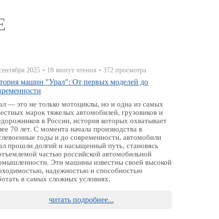
Е
сентября 2025
• 18 минут чтения
• 372 просмотра
тория машин "Урал": От первых моделей до
временности
ал — это не только мотоциклы, но и одна из самых
вестных марок тяжелых автомобилей, грузовиков и
едорожников в России, история которых охватывает
лее 70 лет. С момента начала производства в
слевоенные годы и до современности, автомобили
ал прошли долгий и насыщенный путь, становясь
отъемлемой частью российской автомобильной
омышленности. Эти машины известны своей высокой
оходимостью, надежностью и способностью
ботать в самых сложных условиях.
читать подробнее...