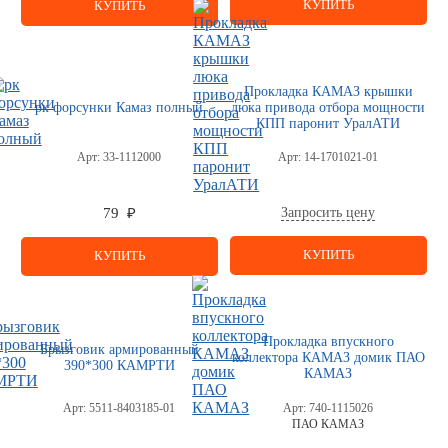
КУПИТЬ
КУПИТЬ
Прокладка КАМАЗ крышки
рк форсунки Камаз полный
люка привода отбора мощности
КПП паронит УралАТИ
Арт:
33-1112000
Арт:
14-1701021-01
Запросить цену
79 ₽
КУПИТЬ
КУПИТЬ
Прокладка впускного
Брызговик армированный
коллектора КАМАЗ домик ПАО
390*300 КАМРТИ
КАМАЗ
Арт:
5511-8403185-01
Арт:
740-1115026
ПАО КАМАЗ