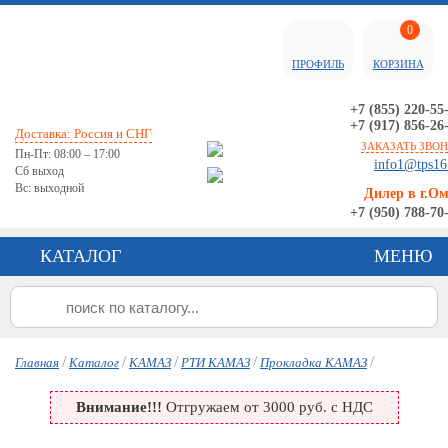
0
ПРОФИЛЬ
КОРЗИНА
+7 (855) 220-55
+7 (917) 856-26
Доставка: Россия и СНГ
ЗАКАЗАТЬ ЗВО
Пн-Пт: 08:00 – 17:00
info1@tps16
Сб выход
Вс: выходной
Дилер в г.О
+7 (950) 788-70
КАТАЛОГ
МЕНЮ
/
/
/
/
/
Главная
Каталог
КАМАЗ
РТИ КАМАЗ
Прокладка КАМАЗ
Внимание!!!
Отгружаем от 3000 руб. с НДС