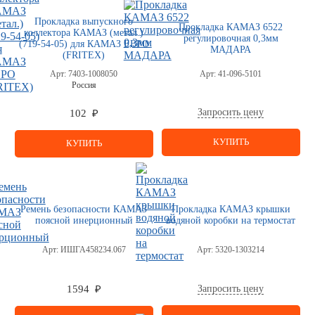
Прокладка выпускного
Прокладка КАМАЗ 6522
коллектора КАМАЗ (метал.)
регулировочная 0,3мм
(719-54-05) для КАМАЗ ЕВРО
МАДАРА
(FRITEX)
Арт:
7403-1008050
Арт:
41-096-5101
Россия
Запросить цену
102 ₽
КУПИТЬ
КУПИТЬ
Ремень безопасности КАМАЗ
Прокладка КАМАЗ крышки
поясной инерционный
водяной коробки на термостат
Арт:
ИШГА458234.067
Арт:
5320-1303214
Запросить цену
1594 ₽