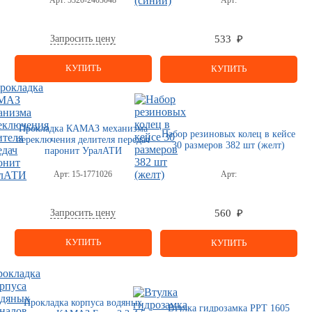
Арт:
5320-2403048
Арт:
Запросить цену
533 ₽
КУПИТЬ
КУПИТЬ
Прокладка КАМАЗ механизма
Набор резиновых колец в кейсе
переключения делителя передач
30 размеров 382 шт (желт)
паронит УралАТИ
Арт:
15-1771026
Арт:
Запросить цену
560 ₽
КУПИТЬ
КУПИТЬ
Прокладка корпуса водяных
Втулка гидрозамка РРТ 1605