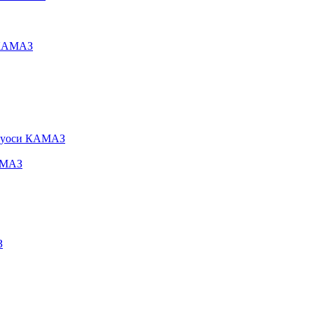
 КАМАЗ
олуоси КАМАЗ
АМАЗ
З