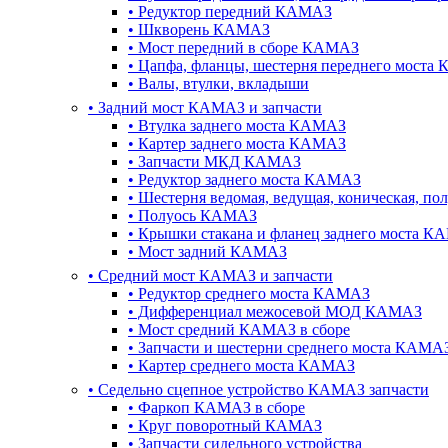
•
Редуктор передний КАМАЗ
•
Шкворень КАМАЗ
•
Мост передний в сборе КАМАЗ
•
Цапфа, фланцы, шестерня переднего моста
•
Валы, втулки, вкладыши
•
Задний мост КАМАЗ и запчасти
•
Втулка заднего моста КАМАЗ
•
Картер заднего моста КАМАЗ
•
Запчасти МКД КАМАЗ
•
Редуктор заднего моста КАМАЗ
•
Шестерня ведомая, ведущая, коническая, п
•
Полуось КАМАЗ
•
Крышки стакана и фланец заднего моста К
•
Мост задний КАМАЗ
•
Cредний мост КАМАЗ и запчасти
•
Редуктор среднего моста КАМАЗ
•
Дифференциал межосевой МОД КАМАЗ
•
Мост средний КАМАЗ в сборе
•
Запчасти и шестерни среднего моста КАМА
•
Картер среднего моста КАМАЗ
•
Седельно сцепное устройство КАМАЗ запчасти
•
Фаркоп КАМАЗ в сборе
•
Круг поворотный КАМАЗ
•
Запчасти сидельного устройства