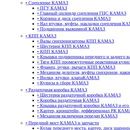
•
Сцепление КАМАЗ
•
ПГУ КАМАЗ
•
Главный цилиндр сцепления ГЦС КАМАЗ
•
Корзина и диск сцепления КАМАЗ
•
Вал втулки, муфты, накладки сцепления К
•
Подшипник выжимной КАМАЗ
•
КПП КАМАЗ
•
Валы синхронизаторы КПП КАМАЗ
•
Шестерни КПП КАМАЗ
•
КПП КАМАЗ
•
Крышки подшипника переднего и заднего в
•
Тяги КПП промежуточные реактивная кул
•
Фланец, ручки, рычаги КПП КАМАЗ
•
Механизм делителя, муфты синхронов, на
•
Вилки, втулки, клапаКАМАЗ
•
Кулисы в сборе КАМАЗ
•
Раздаточная коробка КАМАЗ
•
Шестерня раздаточной коробки КАМАЗ
•
Коробка раздаточная КАМАЗ
•
Крышка раздаточной коробки КАМАЗ и его
•
Картер, кронштейн, дефференциал РК КАМ
•
Механизм включения передач КАМАЗ
•
Передний мост КАМАЗ и запчасти
•
Кулак переднего моста, картер, диск шарн