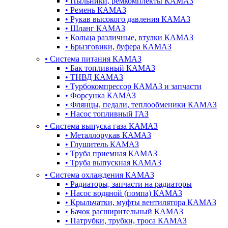
•
Пыльники, ремкомплекты КАМАЗ
•
Ремень КАМАЗ
•
Рукав высокого давления КАМАЗ
•
Шланг КАМАЗ
•
Кольца различные, втулки КАМАЗ
•
Брызговики, буфера КАМАЗ
•
Система питания КАМАЗ
•
Бак топливный КАМАЗ
•
ТНВД КАМАЗ
•
Турбокомпрессор КАМАЗ и запчасти
•
Форсунка КАМАЗ
•
Флянцы, педали, теплообменики КАМАЗ
•
Насос топливный ГАЗ
•
Система выпуска газа КАМАЗ
•
Металлорукав КАМАЗ
•
Глушитель КАМАЗ
•
Труба приемная КАМАЗ
•
Труба выпускная КАМАЗ
•
Система охлаждения КАМАЗ
•
Радиаторы, запчасти на радиаторы
•
Насос водяной (помпа) КАМАЗ
•
Крыльчатки, муфты вентилятора КАМАЗ
•
Бачок расширительный КАМАЗ
•
Патрубки, трубки, троса КАМАЗ