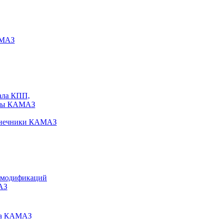
АМАЗ
ала КПП,
исы КАМАЗ
конечники КАМАЗ
 модификаций
АЗ
ира КАМАЗ