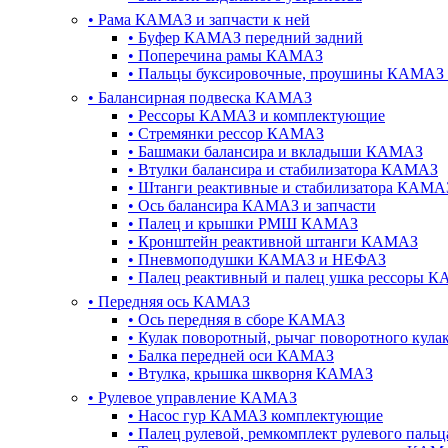
•
Рама КАМАЗ и запчасти к ней
•
Буфер КАМАЗ передний задний
•
Поперечина рамы КАМАЗ
•
Пальцы буксировочные, проушины КАМАЗ 
•
Балансирная подвеска КАМАЗ
•
Рессоры КАМАЗ и комплектующие
•
Стремянки рессор КАМАЗ
•
Башмаки балансира и вкладыши КАМАЗ
•
Втулки балансира и стабилизатора КАМАЗ
•
Штанги реактивные и стабилизатора КАМА
•
Ось балансира КАМАЗ и запчасти
•
Палец и крышки РМШ КАМАЗ
•
Кронштейн реактивной штанги КАМАЗ
•
Пневмоподушки КАМАЗ и НЕФАЗ
•
Палец реактивный и палец ушка рессоры 
•
Передняя ось КАМАЗ
•
Ось передняя в сборе КАМАЗ
•
Кулак поворотный, рычаг поворотного кул
•
Балка передней оси КАМАЗ
•
Втулка, крышка шкворня КАМАЗ
•
Рулевое управление КАМАЗ
•
Насос гур КАМАЗ комплектующие
•
Палец рулевой, ремкомплект рулевого пал