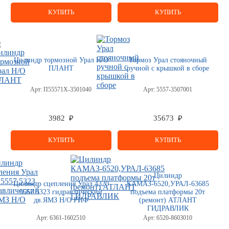
КУПИТЬ
КУПИТЬ
Цилиндр тормозной Урал Н/О
Тормоз Урал стояночный
ПЛАНТ
ручной с крышкой в сборе
Арт:
П55571Х-3501040
Арт:
5557-3507001
3982 ₽
35673 ₽
КУПИТЬ
КУПИТЬ
Цилиндр
Цилиндр сцепления Урал 4320
КАМАЗ-6520,УРАЛ-63685
5557 5323 гидравлический
подъема платформы 20т
дв.ЯМЗ Н/О РИФ
(ремонт) АТЛАНТ
ГИДРАВЛИК
Арт:
6361-1602510
Арт:
6520-8603010