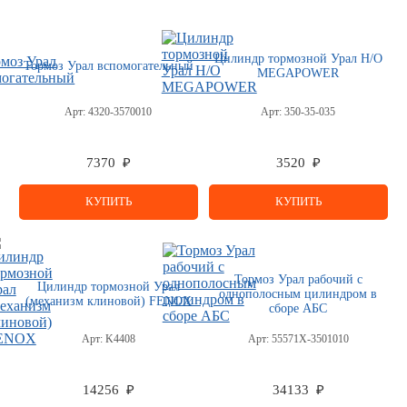
Цилиндр тормозной Урал Н/О
Тормоз Урал вспомогательный
MEGAPOWER
Арт:
4320-3570010
Арт:
350-35-035
7370 ₽
3520 ₽
КУПИТЬ
КУПИТЬ
Тормоз Урал рабочий с
Цилиндр тормозной Урал
однополосным цилиндром в
(механизм клиновой) FENOX
сборе АБС
Арт:
K4408
Арт:
55571Х-3501010
14256 ₽
34133 ₽