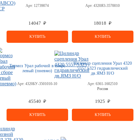
Арт:
12739074
Арт:
4320Я3-3570010
14047 ₽
18018 ₽
КУПИТЬ
КУПИТЬ
Цилиндр сцепления Урал 4320
Тормоз Урал рабочий в сборе
5557 5323 гидравлический
левый (пневмо)
дв.ЯМЗ Н/О
Арт:
4320БУ-3501010-10
Арт:
6361-1602510
Россия
45540 ₽
1925 ₽
КУПИТЬ
КУПИТЬ