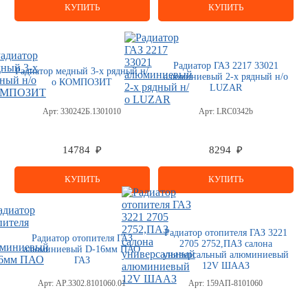
КУПИТЬ
КУПИТЬ
Радиатор ГАЗ 2217 33021
Радиатор медный 3-х рядный н/
алюминиевый 2-х рядный н/о
о КОМПОЗИТ
LUZAR
Арт:
330242Б.1301010
Арт:
LRC0342b
14784 ₽
8294 ₽
КУПИТЬ
КУПИТЬ
Радиатор отопителя ГАЗ 3221
Радиатор отопителя ГАЗ
2705 2752,ПАЗ салона
алюминиевый D-16мм ПАО
универсальный алюминиевый
ГАЗ
12V ШААЗ
Арт:
АР.3302.8101060.01
Арт:
159АП-8101060