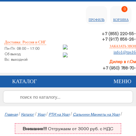
0
ПРОФИЛЬ
КОРЗИНА
+7 (855) 220-55
+7 (917) 856-26
Доставка: Россия и СНГ
ЗАКАЗАТЬ ЗВО
Пн-Пт: 08:00 – 17:00
info1@tps16
Сб выход
Вс: выходной
Дилер в г.О
+7 (950) 788-70
КАТАЛОГ
МЕНЮ
/
/
/
/
/
Главная
Каталог
Урал
РТИ на Урал
Сальники Манжеты на Урал
Внимание!!!
Отгружаем от 3000 руб. с НДС