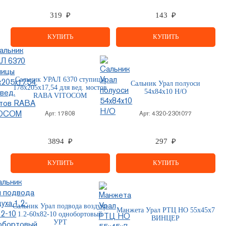
319 ₽
143 ₽
КУПИТЬ
КУПИТЬ
Сальник УРАЛ 6370 ступицы
Сальник Урал полуоси
178х205х17,54 для вед. мостов
54х84х10 Н/О
RABA VITOCOM
Арт:
17808
Арт:
4320-2301077
3894 ₽
297 ₽
КУПИТЬ
КУПИТЬ
Сальник Урал подвода воздуха
Манжета Урал РТЦ НО 55х45х7
1.2-60х82-10 однобортовый
ВИНЦЕР
УРТ