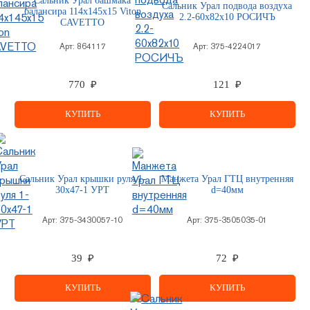
Сальник Урал башмака
Сальник Урал подвода воздуха
балансира 114х145х15 Viton
2.2-60х82x10 РОСИЧЪ
CAVETTO
Арт:
864117
Арт:
375-4224017
770 ₽
121 ₽
КУПИТЬ
КУПИТЬ
Сальник Урал крышки руля 1-
Манжета Урал ГТЦ внутренняя
30х47-1 УРТ
d=40мм
Арт:
375-3430057-10
Арт:
375-3505035-01
39 ₽
72 ₽
КУПИТЬ
КУПИТЬ