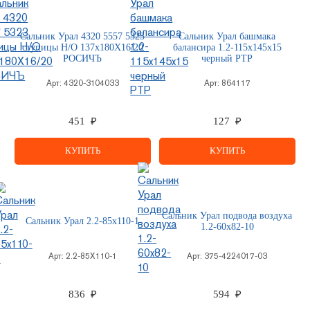
Сальник Урал 4320 5557 5323
Сальник Урал башмака
ступицы Н/О 137х180Х16/20
балансира 1.2-115х145х15
РОСИЧЪ
черный РТР
Арт:
4320-3104033
Арт:
864117
451 ₽
127 ₽
КУПИТЬ
КУПИТЬ
Сальник Урал подвода воздуха
Сальник Урал 2.2-85х110-1
1.2-60х82-10
Арт:
2.2-85Х110-1
Арт:
375-4224017-03
836 ₽
594 ₽