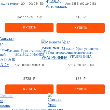
Арт:
201-1005034-Б6
Арт:
238Б-1029240-Б2
Запросить цену
418 ₽
КУПИТЬ
КУПИТЬ
Манжета Урал усилителя
Сальник Урал ступицы левый
пневматического
160х180х10 HANDE
УРАЛРЕЗИНА
Арт:
HD90009340138
Арт:
4320-3510060
2728 ₽
138 ₽
КУПИТЬ
КУПИТЬ