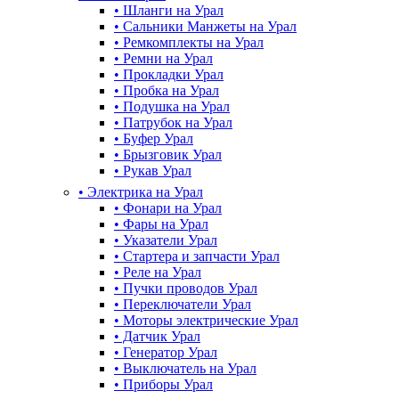
•
Шланги на Урал
•
Сальники Манжеты на Урал
•
Ремкомплекты на Урал
•
Ремни на Урал
•
Прокладки Урал
•
Пробка на Урал
•
Подушка на Урал
•
Патрубок на Урал
•
Буфер Урал
•
Брызговик Урал
•
Рукав Урал
•
Электрика на Урал
•
Фонари на Урал
•
Фары на Урал
•
Указатели Урал
•
Стартера и запчасти Урал
•
Реле на Урал
•
Пучки проводов Урал
•
Переключатели Урал
•
Моторы электрические Урал
•
Датчик Урал
•
Генератор Урал
•
Выключатель на Урал
•
Приборы Урал