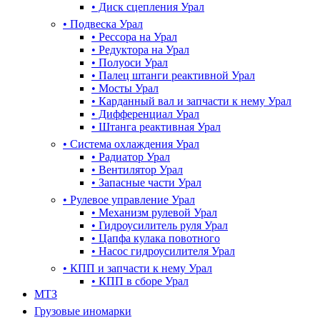
•
Диск сцепления Урал
•
Подвеска Урал
•
Рессора на Урал
•
Редуктора на Урал
•
Полуоси Урал
•
Палец штанги реактивной Урал
•
Мосты Урал
•
Карданный вал и запчасти к нему Урал
•
Дифференциал Урал
•
Штанга реактивная Урал
•
Система охлаждения Урал
•
Радиатор Урал
•
Вентилятор Урал
•
Запасные части Урал
•
Рулевое управление Урал
•
Механизм рулевой Урал
•
Гидроусилитель руля Урал
•
Цапфа кулака повотного
•
Насос гидроусилителя Урал
•
КПП и запчасти к нему Урал
•
КПП в сборе Урал
МТЗ
Грузовые иномарки