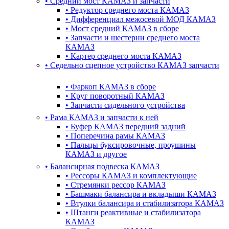
•
Cредний мост КАМАЗ и запчасти
•
Редуктор среднего моста КАМАЗ
•
Дифференциал межосевой МОД КАМАЗ
•
Мост средний КАМАЗ в сборе
•
Запчасти и шестерни среднего моста
КАМАЗ
•
Картер среднего моста КАМАЗ
•
Седельно сцепное устройство КАМАЗ запчасти
•
Фаркоп КАМАЗ в сборе
•
Круг поворотный КАМАЗ
•
Запчасти сидельного устройства
•
Рама КАМАЗ и запчасти к ней
•
Буфер КАМАЗ передний задний
•
Поперечина рамы КАМАЗ
•
Пальцы буксировочные, проушины
КАМАЗ и другое
•
Балансирная подвеска КАМАЗ
•
Рессоры КАМАЗ и комплектующие
•
Стремянки рессор КАМАЗ
•
Башмаки балансира и вкладыши КАМАЗ
•
Втулки балансира и стабилизатора КАМАЗ
•
Штанги реактивные и стабилизатора
КАМАЗ