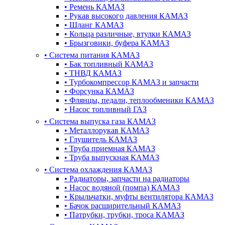
•
Ремень КАМАЗ
•
Рукав высокого давления КАМАЗ
•
Шланг КАМАЗ
•
Кольца различные, втулки КАМАЗ
•
Брызговики, буфера КАМАЗ
•
Система питания КАМАЗ
•
Бак топливный КАМАЗ
•
ТНВД КАМАЗ
•
Турбокомпрессор КАМАЗ и запчасти
•
Форсунка КАМАЗ
•
Флянцы, педали, теплообменики КАМАЗ
•
Насос топливный ГАЗ
•
Система выпуска газа КАМАЗ
•
Металлорукав КАМАЗ
•
Глушитель КАМАЗ
•
Труба приемная КАМАЗ
•
Труба выпускная КАМАЗ
•
Система охлаждения КАМАЗ
•
Радиаторы, запчасти на радиаторы
•
Насос водяной (помпа) КАМАЗ
•
Крыльчатки, муфты вентилятора КАМАЗ
•
Бачок расширительный КАМАЗ
•
Патрубки, трубки, троса КАМАЗ