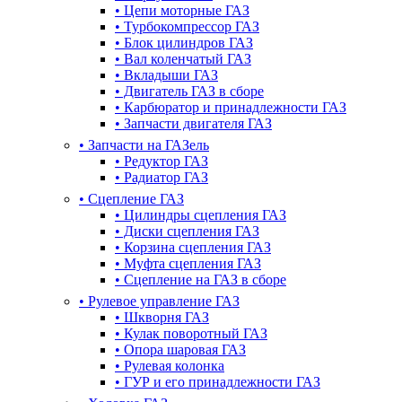
•
Цепи моторные ГАЗ
•
Турбокомпрессор ГАЗ
•
Блок цилиндров ГАЗ
•
Вал коленчатый ГАЗ
•
Вкладыши ГАЗ
•
Двигатель ГАЗ в сборе
•
Карбюратор и принадлежности ГАЗ
•
Запчасти двигателя ГАЗ
•
Запчасти на ГАЗель
•
Редуктор ГАЗ
•
Радиатор ГАЗ
•
Сцепление ГАЗ
•
Цилиндры сцепления ГАЗ
•
Диски сцепления ГАЗ
•
Корзина сцепления ГАЗ
•
Муфта сцепления ГАЗ
•
Сцепление на ГАЗ в сборе
•
Рулевое управление ГАЗ
•
Шкворня ГАЗ
•
Кулак поворотный ГАЗ
•
Опора шаровая ГАЗ
•
Рулевая колонка
•
ГУР и его принадлежности ГАЗ