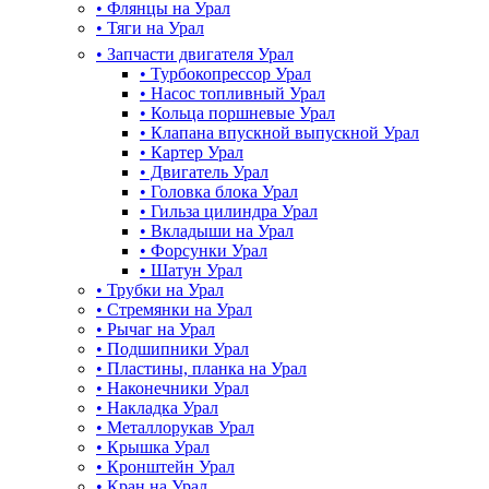
•
Флянцы на Урал
•
Тяги на Урал
•
Запчасти двигателя Урал
•
Турбокопрессор Урал
•
Насос топливный Урал
•
Кольца поршневые Урал
•
Клапана впускной выпускной Урал
•
Картер Урал
•
Двигатель Урал
•
Головка блока Урал
•
Гильза цилиндра Урал
•
Вкладыши на Урал
•
Форсунки Урал
•
Шатун Урал
•
Трубки на Урал
•
Стремянки на Урал
•
Рычаг на Урал
•
Подшипники Урал
•
Пластины, планка на Урал
•
Наконечники Урал
•
Накладка Урал
•
Металлорукав Урал
•
Крышка Урал
•
Кронштейн Урал
•
Кран на Урал