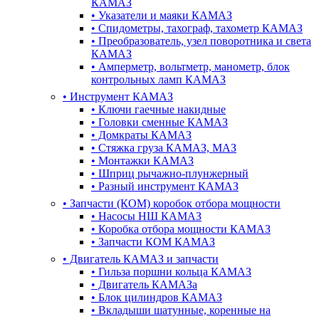
КАМАЗ
•
Указатели и маяки КАМАЗ
•
Спидометры, тахограф, тахометр КАМАЗ
•
Преобразователь, узел поворотника и света
КАМАЗ
•
Амперметр, вольтметр, манометр, блок
контрольных ламп КАМАЗ
•
Инструмент КАМАЗ
•
Ключи гаечные накидные
•
Головки сменные КАМАЗ
•
Домкраты КАМАЗ
•
Стяжка груза КАМАЗ, МАЗ
•
Монтажки КАМАЗ
•
Шприц рычажно-плунжерный
•
Разный инструмент КАМАЗ
•
Запчасти (КОМ) коробок отбора мощности
•
Насосы НШ КАМАЗ
•
Коробка отбора мощности КАМАЗ
•
Запчасти КОМ КАМАЗ
•
Двигатель КАМАЗ и запчасти
•
Гильза поршни кольца КАМАЗ
•
Двигатель КАМАЗа
•
Блок цилиндров КАМАЗ
•
Вкладыши шатунные, коренные на