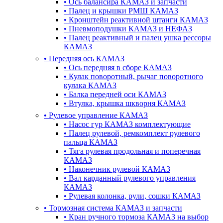
•
Ось балансира КАМАЗ и запчасти
•
Палец и крышки РМШ КАМАЗ
•
Кронштейн реактивной штанги КАМАЗ
•
Пневмоподушки КАМАЗ и НЕФАЗ
•
Палец реактивный и палец ушка рессоры
КАМАЗ
•
Передняя ось КАМАЗ
•
Ось передняя в сборе КАМАЗ
•
Кулак поворотный, рычаг поворотного
кулака КАМАЗ
•
Балка передней оси КАМАЗ
•
Втулка, крышка шкворня КАМАЗ
•
Рулевое управление КАМАЗ
•
Насос гур КАМАЗ комплектующие
•
Палец рулевой, ремкомплект рулевого
пальца КАМАЗ
•
Тяга рулевая продольная и поперечная
КАМАЗ
•
Наконечник рулевой КАМАЗ
•
Вал карданный рулевого управления
КАМАЗ
•
Рулевая колонка, рули, сошки КАМАЗ
•
Тормозная система КАМАЗ и запчасти
•
Кран ручного тормоза КАМАЗ на выбор