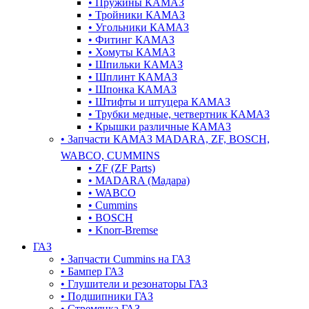
•
Пружины КАМАЗ
•
Тройники КАМАЗ
•
Угольники КАМАЗ
•
Фитинг КАМАЗ
•
Хомуты КАМАЗ
•
Шпильки КАМАЗ
•
Шплинт КАМАЗ
•
Шпонка КАМАЗ
•
Штифты и штуцера КАМАЗ
•
Трубки медные, четвертник КАМАЗ
•
Крышки различные КАМАЗ
•
Запчасти КАМАЗ MADARA, ZF, BOSCH,
WABCO, CUMMINS
•
ZF (ZF Parts)
•
MADARA (Мадара)
•
WABCO
•
Cummins
•
BOSCH
•
Knorr-Bremse
ГАЗ
•
Запчасти Cummins на ГАЗ
•
Бампер ГАЗ
•
Глушители и резонаторы ГАЗ
•
Подшипники ГАЗ
•
Стремянка ГАЗ