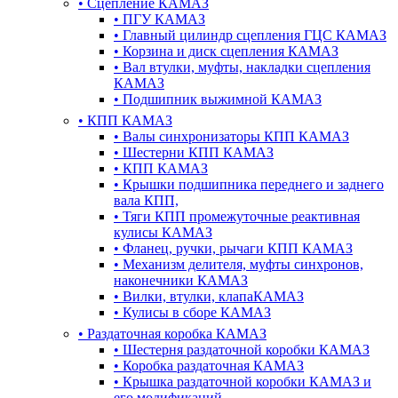
•
Сцепление КАМАЗ
•
ПГУ КАМАЗ
•
Главный цилиндр сцепления ГЦС КАМАЗ
•
Корзина и диск сцепления КАМАЗ
•
Вал втулки, муфты, накладки сцепления
КАМАЗ
•
Подшипник выжимной КАМАЗ
•
КПП КАМАЗ
•
Валы синхронизаторы КПП КАМАЗ
•
Шестерни КПП КАМАЗ
•
КПП КАМАЗ
•
Крышки подшипника переднего и заднего
вала КПП,
•
Тяги КПП промежуточные реактивная
кулисы КАМАЗ
•
Фланец, ручки, рычаги КПП КАМАЗ
•
Механизм делителя, муфты синхронов,
наконечники КАМАЗ
•
Вилки, втулки, клапаКАМАЗ
•
Кулисы в сборе КАМАЗ
•
Раздаточная коробка КАМАЗ
•
Шестерня раздаточной коробки КАМАЗ
•
Коробка раздаточная КАМАЗ
•
Крышка раздаточной коробки КАМАЗ и
его модификаций