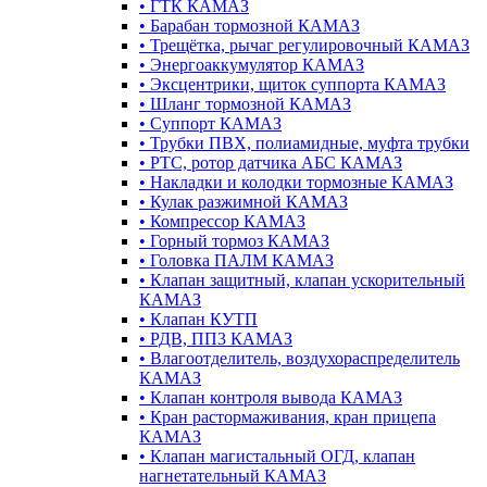
•
ГТК КАМАЗ
•
Барабан тормозной КАМАЗ
•
Трещётка, рычаг регулировочный КАМАЗ
•
Энергоаккумулятор КАМАЗ
•
Эксцентрики, щиток суппорта КАМАЗ
•
Шланг тормозной КАМАЗ
•
Суппорт КАМАЗ
•
Трубки ПВХ, полиамидные, муфта трубки
•
РТС, ротор датчика АБС КАМАЗ
•
Накладки и колодки тормозные КАМАЗ
•
Кулак разжимной КАМАЗ
•
Компрессор КАМАЗ
•
Горный тормоз КАМАЗ
•
Головка ПАЛМ КАМАЗ
•
Клапан защитный, клапан ускорительный
КАМАЗ
•
Клапан КУТП
•
РДВ, ПП3 КАМАЗ
•
Влагоотделитель, воздухораспределитель
КАМАЗ
•
Клапан контроля вывода КАМАЗ
•
Кран растормаживания, кран прицепа
КАМАЗ
•
Клапан магистальный ОГД, клапан
нагнетательный КАМАЗ