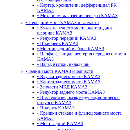
•
Картер, кронштейн, дефференциал РК
КАМАЗ
•
Механизм включения передач КАМАЗ
•
Передний мост КАМАЗ и запчасти
•
Кулак переднего моста, картер, диск
шарнира КАМАЗ
•
Редуктор передний КАМАЗ
•
Шкворень КАМАЗ
•
Мост передний в сборе КАМАЗ
•
Цапфа, фланцы, шестерня переднего моста
КАМАЗ
•
Валы, втулки, вкладыши
•
Задний мост КАМАЗ и запчасти
•
Втулка заднего моста КАМАЗ
•
Картер заднего моста КАМАЗ
•
Запчасти МКД КАМАЗ
•
Редуктор заднего моста КАМАЗ
•
Шестерня ведомая, ведущая, коническая,
полуоси КАМАЗ
•
Полуось КАМАЗ
•
Крышки стакана и фланец заднего моста
КАМАЗ
•
Мост задний КАМАЗ