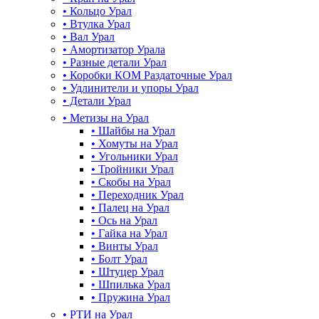
•
Кольцо Урал
•
Втулка Урал
•
Вал Урал
•
Амортизатор Урала
•
Разные детали Урал
•
Коробки КОМ Раздаточные Урал
•
Удлинители и упоры Урал
•
Детали Урал
•
Метизы на Урал
•
Шайбы на Урал
•
Хомуты на Урал
•
Угольники Урал
•
Тройники Урал
•
Скобы на Урал
•
Переходник Урал
•
Палец на Урал
•
Ось на Урал
•
Гайка на Урал
•
Винты Урал
•
Болт Урал
•
Штуцер Урал
•
Шпилька Урал
•
Пружина Урал
•
РТИ на Урал