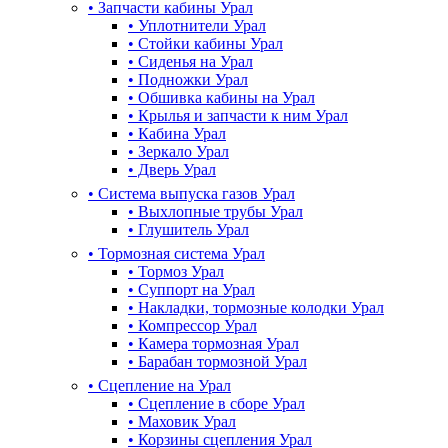
•
Запчасти кабины Урал
•
Уплотнители Урал
•
Стойки кабины Урал
•
Сиденья на Урал
•
Подножки Урал
•
Обшивка кабины на Урал
•
Крылья и запчасти к ним Урал
•
Кабина Урал
•
Зеркало Урал
•
Дверь Урал
•
Система выпуска газов Урал
•
Выхлопные трубы Урал
•
Глушитель Урал
•
Тормозная система Урал
•
Тормоз Урал
•
Суппорт на Урал
•
Накладки, тормозные колодки Урал
•
Компрессор Урал
•
Камера тормозная Урал
•
Барабан тормозной Урал
•
Сцепление на Урал
•
Сцепление в сборе Урал
•
Маховик Урал
•
Корзины сцепления Урал