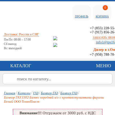
0
ПРОФИЛЬ
КОРЗИНА
+7 (855) 220-55
+7 (917) 856-26
Доставка: Россия и СНГ
ЗАКАЗАТЬ ЗВО
Пн-Пт: 08:00 – 17:00
info1@tps16
Сб выход
Вс: выходной
Дилер в г.О
+7 (950) 788-70
КАТАЛОГ
МЕНЮ
/
/
/
/
/
Главная
Каталог
ГАЗ
Бампер ГАЗ
Бампер ГАЗ
Бампер ГАЗ 3302 Бизнес передний н/о с противотуманными фарами
Белый ООО ТехноПласт
Внимание!!!
Отгружаем от 3000 руб. с НДС