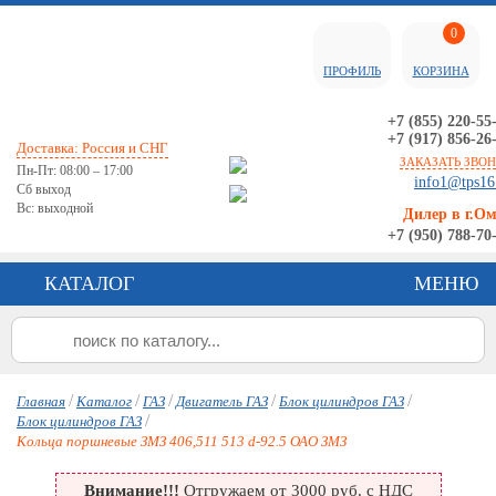
0
ПРОФИЛЬ
КОРЗИНА
+7 (855) 220-55
+7 (917) 856-26
Доставка: Россия и СНГ
ЗАКАЗАТЬ ЗВО
Пн-Пт: 08:00 – 17:00
info1@tps16
Сб выход
Вс: выходной
Дилер в г.О
+7 (950) 788-70
КАТАЛОГ
МЕНЮ
/
/
/
/
/
Главная
Каталог
ГАЗ
Двигатель ГАЗ
Блок цилиндров ГАЗ
/
Блок цилиндров ГАЗ
Кольца поршневые ЗМЗ 406,511 513 d-92.5 ОАО ЗМЗ
Внимание!!!
Отгружаем от 3000 руб. с НДС