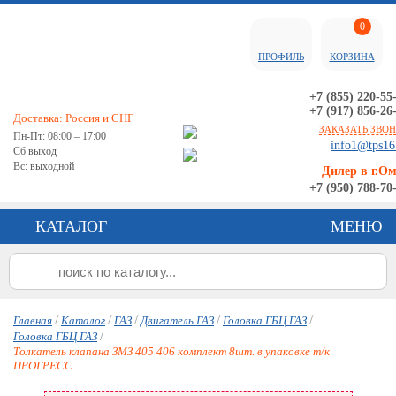
0
ПРОФИЛЬ
КОРЗИНА
+7 (855) 220-55
+7 (917) 856-26
Доставка: Россия и СНГ
ЗАКАЗАТЬ ЗВО
Пн-Пт: 08:00 – 17:00
info1@tps16
Сб выход
Вс: выходной
Дилер в г.О
+7 (950) 788-70
КАТАЛОГ
МЕНЮ
/
/
/
/
/
Главная
Каталог
ГАЗ
Двигатель ГАЗ
Головка ГБЦ ГАЗ
/
Головка ГБЦ ГАЗ
Толкатель клапана ЗМЗ 405 406 комплект 8шт. в упаковке т/к
ПРОГРЕСС