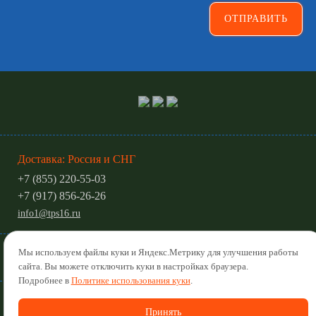
Доставка: Россия и СНГ
+7 (855) 220-55-03
+7 (917) 856-26-26
info1@tps16.ru
Политика обработки персональных данных
Мы используем файлы куки и Яндекс.Метрику для улучшения работы
Политика использования куки
сайта. Вы можете отключить куки в настройках браузера.
Подробнее в
Политике использования куки
.
© 2022-2026
СОЗДАНИЕ САЙТА
САЙТ МАСТЕР
Принять