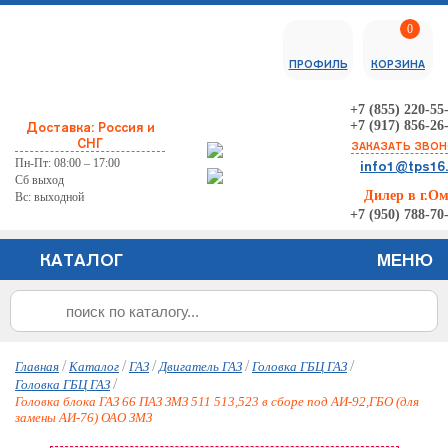
0
ПРОФИЛЬ
КОРЗИНА
+7 (855) 220-55
+7 (917) 856-26
Доставка: Россия и
СНГ
ЗАКАЗАТЬ ЗВО
Пн-Пт: 08:00 – 17:00
info1@tps16
Сб выход
Дилер в г.О
Вс: выходной
+7 (950) 788-70
КАТАЛОГ
МЕНЮ
/
/
/
/
/
Главная
Каталог
ГАЗ
Двигатель ГАЗ
Головка ГБЦ ГАЗ
/
Головка ГБЦ ГАЗ
Головка блока ГАЗ 66 ПАЗ ЗМЗ 511 513,523 в сборе под АИ-92,ГБО (для
замены АИ-76) ОАО ЗМЗ