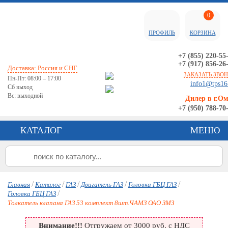
0
ПРОФИЛЬ
КОРЗИНА
+7 (855) 220-55
+7 (917) 856-26
Доставка: Россия и СНГ
ЗАКАЗАТЬ ЗВО
Пн-Пт: 08:00 – 17:00
info1@tps16
Сб выход
Вс: выходной
Дилер в г.О
+7 (950) 788-70
КАТАЛОГ
МЕНЮ
/
/
/
/
/
Главная
Каталог
ГАЗ
Двигатель ГАЗ
Головка ГБЦ ГАЗ
/
Головка ГБЦ ГАЗ
Толкатель клапана ГАЗ 53 комплект 8шт.ЧАМЗ ОАО ЗМЗ
Внимание!!!
Отгружаем от 3000 руб. с НДС