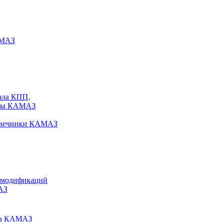
АМАЗ
ала КПП,
исы КАМАЗ
конечники КАМАЗ
 модификаций
АЗ
ира КАМАЗ