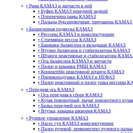
•
Рама КАМАЗ и запчасти к ней
•
Буфер КАМАЗ передний задний
•
Поперечина рамы КАМАЗ
•
Пальцы буксировочные, проушины КАМАЗ 
•
Балансирная подвеска КАМАЗ
•
Рессоры КАМАЗ и комплектующие
•
Стремянки рессор КАМАЗ
•
Башмаки балансира и вкладыши КАМАЗ
•
Втулки балансира и стабилизатора КАМАЗ
•
Штанги реактивные и стабилизатора КАМА
•
Ось балансира КАМАЗ и запчасти
•
Палец и крышки РМШ КАМАЗ
•
Кронштейн реактивной штанги КАМАЗ
•
Пневмоподушки КАМАЗ и НЕФАЗ
•
Палец реактивный и палец ушка рессоры 
•
Передняя ось КАМАЗ
•
Ось передняя в сборе КАМАЗ
•
Кулак поворотный, рычаг поворотного кул
•
Балка передней оси КАМАЗ
•
Втулка, крышка шкворня КАМАЗ
•
Рулевое управление КАМАЗ
•
Насос гур КАМАЗ комплектующие
•
Палец рулевой, ремкомплект рулевого пал