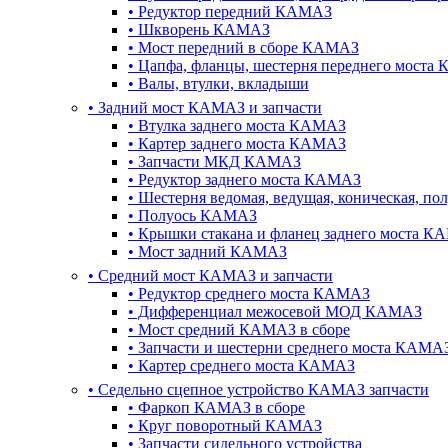
•
Редуктор передний КАМАЗ
•
Шкворень КАМАЗ
•
Мост передний в сборе КАМАЗ
•
Цапфа, фланцы, шестерня переднего моста
•
Валы, втулки, вкладыши
•
Задний мост КАМАЗ и запчасти
•
Втулка заднего моста КАМАЗ
•
Картер заднего моста КАМАЗ
•
Запчасти МКД КАМАЗ
•
Редуктор заднего моста КАМАЗ
•
Шестерня ведомая, ведущая, коническая, п
•
Полуось КАМАЗ
•
Крышки стакана и фланец заднего моста К
•
Мост задний КАМАЗ
•
Cредний мост КАМАЗ и запчасти
•
Редуктор среднего моста КАМАЗ
•
Дифференциал межосевой МОД КАМАЗ
•
Мост средний КАМАЗ в сборе
•
Запчасти и шестерни среднего моста КАМА
•
Картер среднего моста КАМАЗ
•
Седельно сцепное устройство КАМАЗ запчасти
•
Фаркоп КАМАЗ в сборе
•
Круг поворотный КАМАЗ
•
Запчасти сидельного устройства