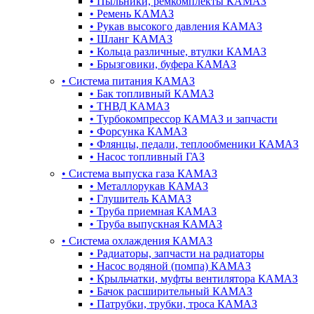
•
Пыльники, ремкомплекты КАМАЗ
•
Ремень КАМАЗ
•
Рукав высокого давления КАМАЗ
•
Шланг КАМАЗ
•
Кольца различные, втулки КАМАЗ
•
Брызговики, буфера КАМАЗ
•
Система питания КАМАЗ
•
Бак топливный КАМАЗ
•
ТНВД КАМАЗ
•
Турбокомпрессор КАМАЗ и запчасти
•
Форсунка КАМАЗ
•
Флянцы, педали, теплообменики КАМАЗ
•
Насос топливный ГАЗ
•
Система выпуска газа КАМАЗ
•
Металлорукав КАМАЗ
•
Глушитель КАМАЗ
•
Труба приемная КАМАЗ
•
Труба выпускная КАМАЗ
•
Система охлаждения КАМАЗ
•
Радиаторы, запчасти на радиаторы
•
Насос водяной (помпа) КАМАЗ
•
Крыльчатки, муфты вентилятора КАМАЗ
•
Бачок расширительный КАМАЗ
•
Патрубки, трубки, троса КАМАЗ