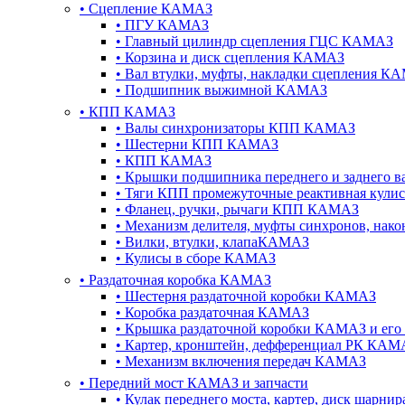
•
Сцепление КАМАЗ
•
ПГУ КАМАЗ
•
Главный цилиндр сцепления ГЦС КАМАЗ
•
Корзина и диск сцепления КАМАЗ
•
Вал втулки, муфты, накладки сцепления К
•
Подшипник выжимной КАМАЗ
•
КПП КАМАЗ
•
Валы синхронизаторы КПП КАМАЗ
•
Шестерни КПП КАМАЗ
•
КПП КАМАЗ
•
Крышки подшипника переднего и заднего в
•
Тяги КПП промежуточные реактивная кул
•
Фланец, ручки, рычаги КПП КАМАЗ
•
Механизм делителя, муфты синхронов, на
•
Вилки, втулки, клапаКАМАЗ
•
Кулисы в сборе КАМАЗ
•
Раздаточная коробка КАМАЗ
•
Шестерня раздаточной коробки КАМАЗ
•
Коробка раздаточная КАМАЗ
•
Крышка раздаточной коробки КАМАЗ и его
•
Картер, кронштейн, дефференциал РК КАМ
•
Механизм включения передач КАМАЗ
•
Передний мост КАМАЗ и запчасти
•
Кулак переднего моста, картер, диск шарн