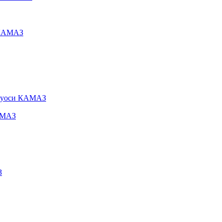
 КАМАЗ
олуоси КАМАЗ
АМАЗ
З