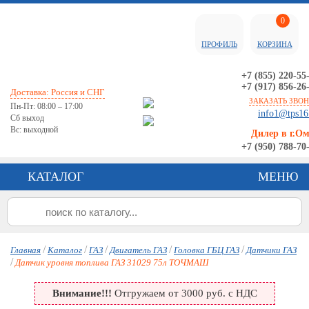
0
ПРОФИЛЬ
КОРЗИНА
+7 (855) 220-55
+7 (917) 856-26
Доставка: Россия и СНГ
ЗАКАЗАТЬ ЗВО
Пн-Пт: 08:00 – 17:00
info1@tps16
Сб выход
Вс: выходной
Дилер в г.О
+7 (950) 788-70
КАТАЛОГ
МЕНЮ
/
/
/
/
/
Главная
Каталог
ГАЗ
Двигатель ГАЗ
Головка ГБЦ ГАЗ
Датчики ГАЗ
/
Датчик уровня топлива ГАЗ 31029 75л ТОЧМАШ
Внимание!!!
Отгружаем от 3000 руб. с НДС