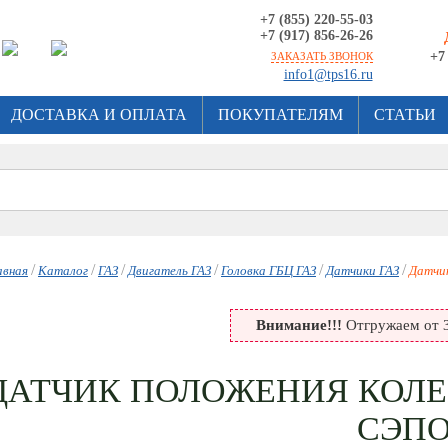
+7 (855) 220-55-03
+7 (917) 856-26-26
+7
ЗАКАЗАТЬ ЗВОНОК
info1@tps16.ru
ДОСТАВКА И ОПЛАТА
ПОКУПАТЕЛЯМ
СТАТЬИ
/
/
/
/
/
/
авная
Каталог
ГАЗ
Двигатель ГАЗ
Головка ГБЦ ГАЗ
Датчики ГАЗ
Датчи
Внимание!!!
Отгружаем от 3
ДАТЧИК ПОЛОЖЕНИЯ КОЛЕН
СЭП