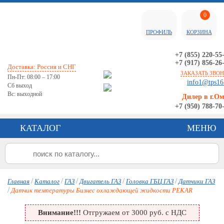
0
ПРОФИЛЬ
КОРЗИНА
+7 (855) 220-55
+7 (917) 856-26
Доставка: Россия и СНГ
ЗАКАЗАТЬ ЗВО
Пн-Пт: 08:00 – 17:00
info1@tps16
Сб выход
Вс: выходной
Дилер в г.О
+7 (950) 788-70
КАТАЛОГ
МЕНЮ
/
/
/
/
/
Главная
Каталог
ГАЗ
Двигатель ГАЗ
Головка ГБЦ ГАЗ
Датчики ГАЗ
/
Датчик температуры Бизнес охлаждающей жидкости PEKAR
Внимание!!!
Отгружаем от 3000 руб. с НДС