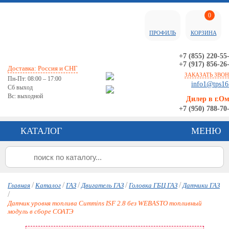
0
ПРОФИЛЬ
КОРЗИНА
+7 (855) 220-55
+7 (917) 856-26
Доставка: Россия и СНГ
ЗАКАЗАТЬ ЗВО
Пн-Пт: 08:00 – 17:00
info1@tps16
Сб выход
Вс: выходной
Дилер в г.О
+7 (950) 788-70
КАТАЛОГ
МЕНЮ
/
/
/
/
/
Главная
Каталог
ГАЗ
Двигатель ГАЗ
Головка ГБЦ ГАЗ
Датчики ГАЗ
/
Датчик уровня топлива Cummins ISF 2.8 без WEBASTO топливный
модуль в сборе СОАТЭ