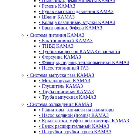
•
Пыльники, ремкомплекты КАМАЗ
•
Ремень КАМАЗ
•
Рукав высокого давления КАМАЗ
•
Шланг КАМАЗ
•
Кольца различные, втулки КАМАЗ
•
Брызговики, буфера КАМАЗ
•
Система питания КАМАЗ
•
Бак топливный КАМАЗ
•
ТНВД КАМАЗ
•
Турбокомпрессор КАМАЗ и запчасти
•
Форсунка КАМАЗ
•
Флянцы, педали, теплообменики КАМАЗ
•
Насос топливный ГАЗ
•
Система выпуска газа КАМАЗ
•
Металлорукав КАМАЗ
•
Глушитель КАМАЗ
•
Труба приемная КАМАЗ
•
Труба выпускная КАМАЗ
•
Система охлаждения КАМАЗ
•
Радиаторы, запчасти на радиаторы
•
Насос водяной (помпа) КАМАЗ
•
Крыльчатки, муфты вентилятора КАМАЗ
•
Бачок расширительный КАМАЗ
•
Патрубки, трубки, троса КАМАЗ