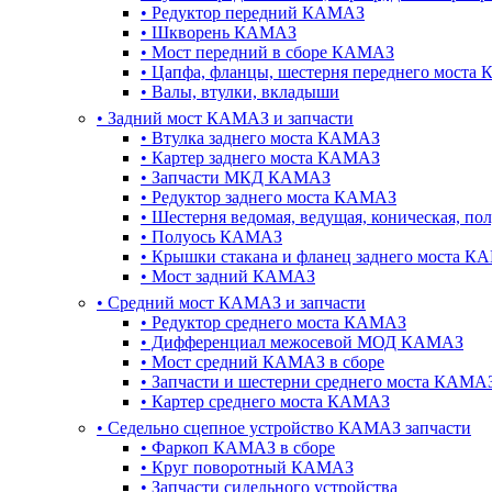
•
Редуктор передний КАМАЗ
•
Шкворень КАМАЗ
•
Мост передний в сборе КАМАЗ
•
Цапфа, фланцы, шестерня переднего моста
•
Валы, втулки, вкладыши
•
Задний мост КАМАЗ и запчасти
•
Втулка заднего моста КАМАЗ
•
Картер заднего моста КАМАЗ
•
Запчасти МКД КАМАЗ
•
Редуктор заднего моста КАМАЗ
•
Шестерня ведомая, ведущая, коническая, п
•
Полуось КАМАЗ
•
Крышки стакана и фланец заднего моста К
•
Мост задний КАМАЗ
•
Cредний мост КАМАЗ и запчасти
•
Редуктор среднего моста КАМАЗ
•
Дифференциал межосевой МОД КАМАЗ
•
Мост средний КАМАЗ в сборе
•
Запчасти и шестерни среднего моста КАМА
•
Картер среднего моста КАМАЗ
•
Седельно сцепное устройство КАМАЗ запчасти
•
Фаркоп КАМАЗ в сборе
•
Круг поворотный КАМАЗ
•
Запчасти сидельного устройства