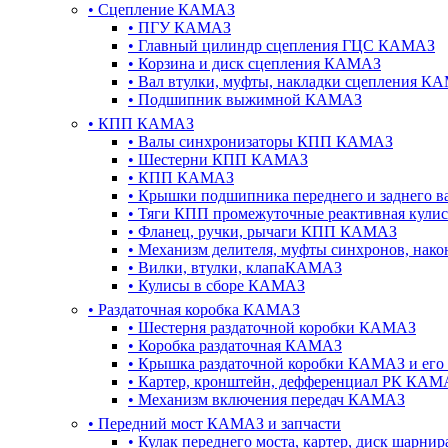
•
Сцепление КАМАЗ
•
ПГУ КАМАЗ
•
Главный цилиндр сцепления ГЦС КАМАЗ
•
Корзина и диск сцепления КАМАЗ
•
Вал втулки, муфты, накладки сцепления К
•
Подшипник выжимной КАМАЗ
•
КПП КАМАЗ
•
Валы синхронизаторы КПП КАМАЗ
•
Шестерни КПП КАМАЗ
•
КПП КАМАЗ
•
Крышки подшипника переднего и заднего в
•
Тяги КПП промежуточные реактивная кул
•
Фланец, ручки, рычаги КПП КАМАЗ
•
Механизм делителя, муфты синхронов, на
•
Вилки, втулки, клапаКАМАЗ
•
Кулисы в сборе КАМАЗ
•
Раздаточная коробка КАМАЗ
•
Шестерня раздаточной коробки КАМАЗ
•
Коробка раздаточная КАМАЗ
•
Крышка раздаточной коробки КАМАЗ и его
•
Картер, кронштейн, дефференциал РК КАМ
•
Механизм включения передач КАМАЗ
•
Передний мост КАМАЗ и запчасти
•
Кулак переднего моста, картер, диск шарн