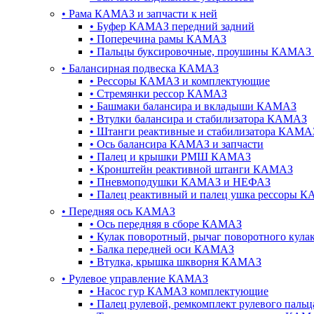
•
Рама КАМАЗ и запчасти к ней
•
Буфер КАМАЗ передний задний
•
Поперечина рамы КАМАЗ
•
Пальцы буксировочные, проушины КАМАЗ 
•
Балансирная подвеска КАМАЗ
•
Рессоры КАМАЗ и комплектующие
•
Стремянки рессор КАМАЗ
•
Башмаки балансира и вкладыши КАМАЗ
•
Втулки балансира и стабилизатора КАМАЗ
•
Штанги реактивные и стабилизатора КАМА
•
Ось балансира КАМАЗ и запчасти
•
Палец и крышки РМШ КАМАЗ
•
Кронштейн реактивной штанги КАМАЗ
•
Пневмоподушки КАМАЗ и НЕФАЗ
•
Палец реактивный и палец ушка рессоры 
•
Передняя ось КАМАЗ
•
Ось передняя в сборе КАМАЗ
•
Кулак поворотный, рычаг поворотного кул
•
Балка передней оси КАМАЗ
•
Втулка, крышка шкворня КАМАЗ
•
Рулевое управление КАМАЗ
•
Насос гур КАМАЗ комплектующие
•
Палец рулевой, ремкомплект рулевого пал