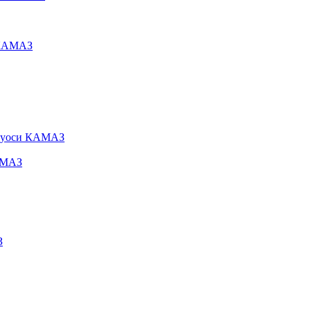
 КАМАЗ
олуоси КАМАЗ
АМАЗ
З