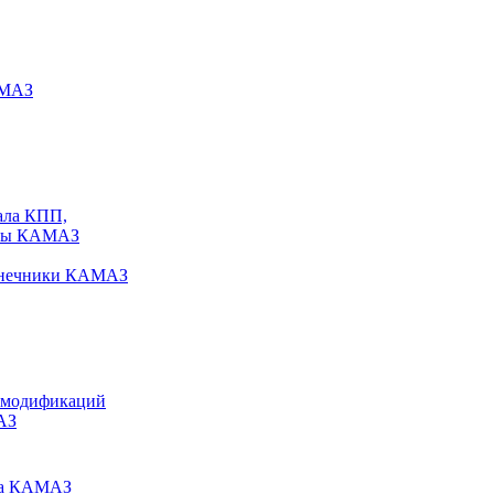
АМАЗ
ала КПП,
исы КАМАЗ
конечники КАМАЗ
 модификаций
АЗ
ира КАМАЗ