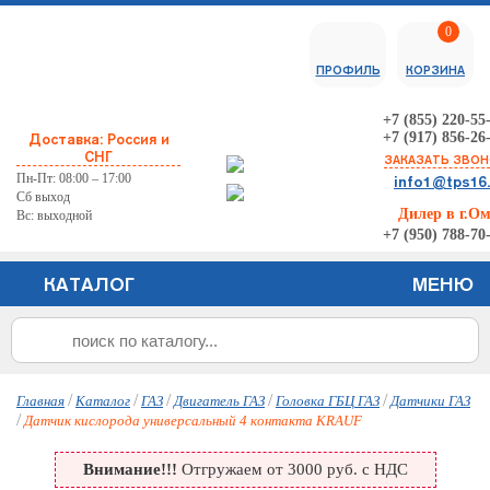
0
ПРОФИЛЬ
КОРЗИНА
+7 (855) 220-55
+7 (917) 856-26
Доставка: Россия и
СНГ
ЗАКАЗАТЬ ЗВО
Пн-Пт: 08:00 – 17:00
info1@tps16
Сб выход
Дилер в г.О
Вс: выходной
+7 (950) 788-70
КАТАЛОГ
МЕНЮ
/
/
/
/
/
Главная
Каталог
ГАЗ
Двигатель ГАЗ
Головка ГБЦ ГАЗ
Датчики ГАЗ
/
Датчик кислорода универсальный 4 контакта KRAUF
Внимание!!!
Отгружаем от 3000 руб. с НДС