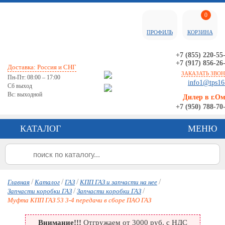
0
ПРОФИЛЬ
КОРЗИНА
+7 (855) 220-55
+7 (917) 856-26
Доставка: Россия и СНГ
ЗАКАЗАТЬ ЗВО
Пн-Пт: 08:00 – 17:00
info1@tps16
Сб выход
Вс: выходной
Дилер в г.О
+7 (950) 788-70
КАТАЛОГ
МЕНЮ
/
/
/
/
Главная
Каталог
ГАЗ
КПП ГАЗ и запчасти на нее
/
/
Запчасти коробки ГАЗ
Запчасти коробки ГАЗ
Муфта КПП ГАЗ 53 3-4 передачи в сборе ПАО ГАЗ
Внимание!!!
Отгружаем от 3000 руб. с НДС