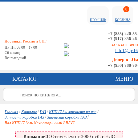
0
ПРОФИЛЬ
КОРЗИНА
+7 (855) 220-55
+7 (917) 856-26
Доставка: Россия и СНГ
ЗАКАЗАТЬ ЗВО
Пн-Пт: 08:00 – 17:00
info1@tps16
Сб выход
Вс: выходной
Дилер в г.О
+7 (950) 788-70
КАТАЛОГ
МЕНЮ
/
/
/
/
Главная
Каталог
ГАЗ
КПП ГАЗ и запчасти на нее
/
/
Запчасти коробки ГАЗ
Запчасти коробки ГАЗ
Вал КПП ГАЗель Next вторичный PRAVT
Внимание!!!
Отгружаем от 3000 руб. с НДС