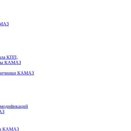
АМАЗ
ала КПП,
исы КАМАЗ
конечники КАМАЗ
 модификаций
АЗ
ира КАМАЗ