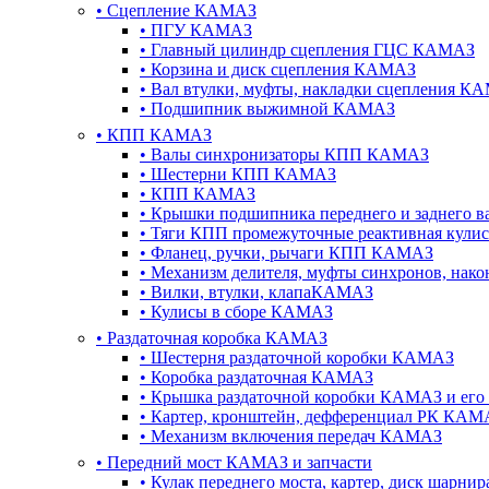
•
Сцепление КАМАЗ
•
ПГУ КАМАЗ
•
Главный цилиндр сцепления ГЦС КАМАЗ
•
Корзина и диск сцепления КАМАЗ
•
Вал втулки, муфты, накладки сцепления К
•
Подшипник выжимной КАМАЗ
•
КПП КАМАЗ
•
Валы синхронизаторы КПП КАМАЗ
•
Шестерни КПП КАМАЗ
•
КПП КАМАЗ
•
Крышки подшипника переднего и заднего в
•
Тяги КПП промежуточные реактивная кул
•
Фланец, ручки, рычаги КПП КАМАЗ
•
Механизм делителя, муфты синхронов, на
•
Вилки, втулки, клапаКАМАЗ
•
Кулисы в сборе КАМАЗ
•
Раздаточная коробка КАМАЗ
•
Шестерня раздаточной коробки КАМАЗ
•
Коробка раздаточная КАМАЗ
•
Крышка раздаточной коробки КАМАЗ и его
•
Картер, кронштейн, дефференциал РК КАМ
•
Механизм включения передач КАМАЗ
•
Передний мост КАМАЗ и запчасти
•
Кулак переднего моста, картер, диск шарн