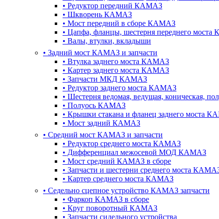
•
Редуктор передний КАМАЗ
•
Шкворень КАМАЗ
•
Мост передний в сборе КАМАЗ
•
Цапфа, фланцы, шестерня переднего моста
•
Валы, втулки, вкладыши
•
Задний мост КАМАЗ и запчасти
•
Втулка заднего моста КАМАЗ
•
Картер заднего моста КАМАЗ
•
Запчасти МКД КАМАЗ
•
Редуктор заднего моста КАМАЗ
•
Шестерня ведомая, ведущая, коническая, п
•
Полуось КАМАЗ
•
Крышки стакана и фланец заднего моста К
•
Мост задний КАМАЗ
•
Cредний мост КАМАЗ и запчасти
•
Редуктор среднего моста КАМАЗ
•
Дифференциал межосевой МОД КАМАЗ
•
Мост средний КАМАЗ в сборе
•
Запчасти и шестерни среднего моста КАМА
•
Картер среднего моста КАМАЗ
•
Седельно сцепное устройство КАМАЗ запчасти
•
Фаркоп КАМАЗ в сборе
•
Круг поворотный КАМАЗ
•
Запчасти сидельного устройства