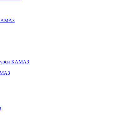
 КАМАЗ
олуоси КАМАЗ
АМАЗ
З