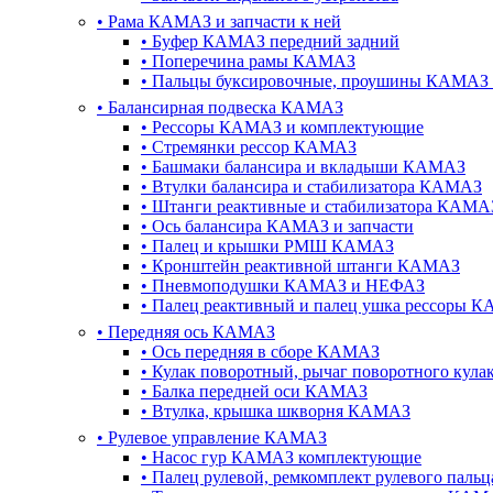
•
Рама КАМАЗ и запчасти к ней
•
Буфер КАМАЗ передний задний
•
Поперечина рамы КАМАЗ
•
Пальцы буксировочные, проушины КАМАЗ 
•
Балансирная подвеска КАМАЗ
•
Рессоры КАМАЗ и комплектующие
•
Стремянки рессор КАМАЗ
•
Башмаки балансира и вкладыши КАМАЗ
•
Втулки балансира и стабилизатора КАМАЗ
•
Штанги реактивные и стабилизатора КАМА
•
Ось балансира КАМАЗ и запчасти
•
Палец и крышки РМШ КАМАЗ
•
Кронштейн реактивной штанги КАМАЗ
•
Пневмоподушки КАМАЗ и НЕФАЗ
•
Палец реактивный и палец ушка рессоры 
•
Передняя ось КАМАЗ
•
Ось передняя в сборе КАМАЗ
•
Кулак поворотный, рычаг поворотного кул
•
Балка передней оси КАМАЗ
•
Втулка, крышка шкворня КАМАЗ
•
Рулевое управление КАМАЗ
•
Насос гур КАМАЗ комплектующие
•
Палец рулевой, ремкомплект рулевого пал