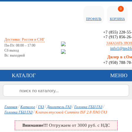
0
ПРОФИЛЬ
КОРЗИНА
+7 (855) 220-55
+7 (917) 856-26
Доставка: Россия и СНГ
ЗАКАЗАТЬ ЗВО
Пн-Пт: 08:00 – 17:00
info1@tps16
Сб выход
Вс: выходной
Дилер в г.О
+7 (950) 788-70
КАТАЛОГ
МЕНЮ
/
/
/
/
/
Главная
Каталог
ГАЗ
Двигатель ГАЗ
Головка ГБЦ ГАЗ
/
Головка ГБЦ ГАЗ
Клапан впускной Cummins ISF 2.8 ПАО ГАЗ
Внимание!!!
Отгружаем от 3000 руб. с НДС